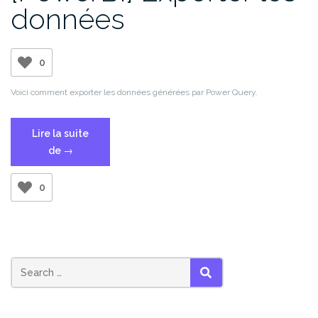
données
0
Voici comment exporter les données générées par Power Query.
Lire la suite
« [PowerBI]
de
→
Exporter
les
0
données »
SEARCH