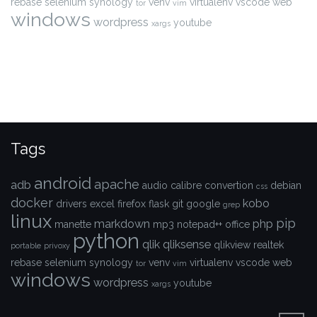
rebase
selenium
synology
venv
virtualenv
vscode
web
tor
vim
windows
wordpress
youtube
xargs
Tags
android
apache
adb
audio
calibre
convertion
debian
css
docker
kobo
drivers
excel
firefox
flask
git
google
grep
linux
pip
markdown
php
manette
mp3
notepad++
office
python
qlik
qliksense
qlikview
realtek
portable
privoxy
rebase
selenium
synology
venv
virtualenv
vscode
web
tor
vim
windows
wordpress
youtube
xargs