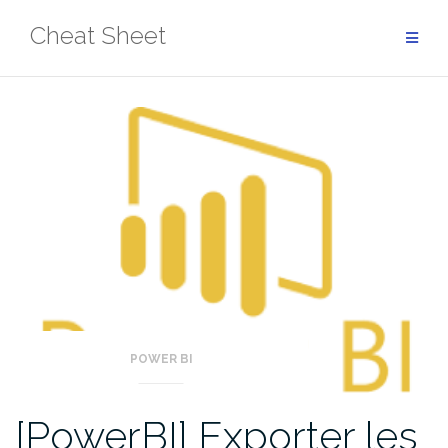
Aller
Cheat Sheet
au
contenu
POWER BI
[PowerBI] Exporter les