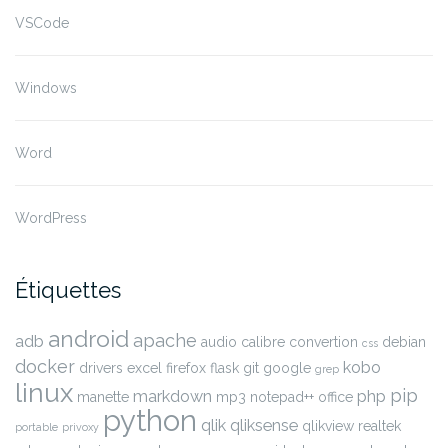
VSCode
Windows
Word
WordPress
Étiquettes
android
apache
adb
audio
calibre
convertion
debian
css
docker
kobo
drivers
excel
firefox
flask
git
google
grep
linux
pip
markdown
php
manette
mp3
notepad++
office
python
qlik
qliksense
qlikview
realtek
portable
privoxy