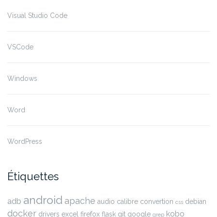
Visual Studio Code
VSCode
Windows
Word
WordPress
Étiquettes
android
apache
adb
audio
calibre
convertion
debian
css
docker
kobo
drivers
excel
firefox
flask
git
google
grep