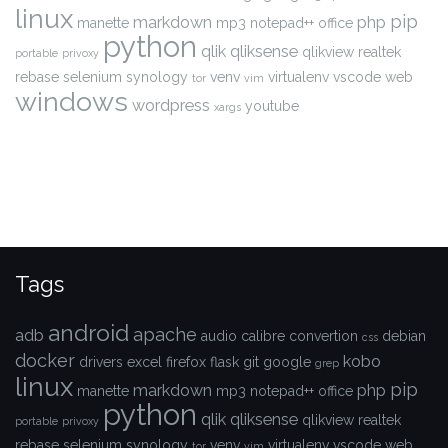
linux
pip
markdown
php
manette
mp3
notepad++
office
python
qlik
qliksense
qlikview
realtek
portable
privoxy
rebase
selenium
synology
venv
virtualenv
vscode
web
tor
vim
windows
wordpress
youtube
xargs
Tags
android
apache
adb
audio
calibre
convertion
debian
css
docker
kobo
drivers
excel
firefox
flask
git
google
grep
linux
pip
markdown
php
manette
mp3
notepad++
office
python
qlik
qliksense
qlikview
realtek
portable
privoxy
rebase
selenium
synology
venv
virtualenv
vscode
web
tor
vim