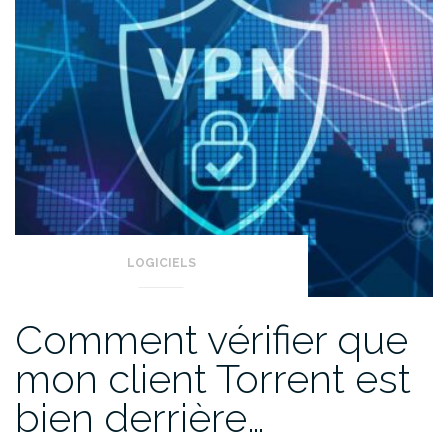
disque
! »
LOGICIELS
Comment vérifier que
mon client Torrent est
bien derrière…