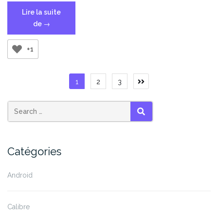
Lire la suite
« Commandes
de
→
Docker
de
+1
base »
Pagination
1
2
3
des
publications
SEARCH
Catégories
Android
Calibre