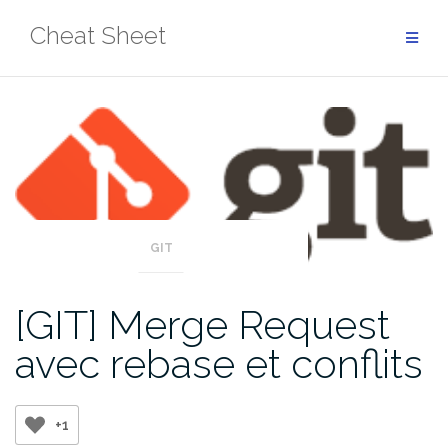
Aller
Cheat Sheet
au
contenu
GIT
[GIT] Merge Request
avec rebase et conflits
+1