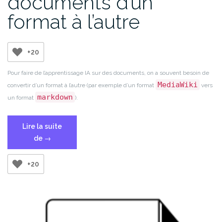
documents d’un
format à l’autre
+20
Pour faire de l’apprentissage IA sur des documents, on a souvent besoin de
MediaWiki
convertir d’un format à l’autre (par exemple d’un format
vers
markdown
un format
).
Lire la suite
« Convertir
de
→
des
documents
+20
d’un
format
à
l’autre »