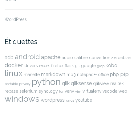
WordPress
Étiquettes
android
apache
adb
audio
calibre
convertion
debian
css
docker
kobo
drivers
excel
firefox
flask
git
google
grep
linux
pip
markdown
php
manette
mp3
notepad++
office
python
qlik
qliksense
qlikview
realtek
portable
privoxy
rebase
selenium
synology
venv
virtualenv
vscode
web
tor
vim
windows
wordpress
youtube
xargs