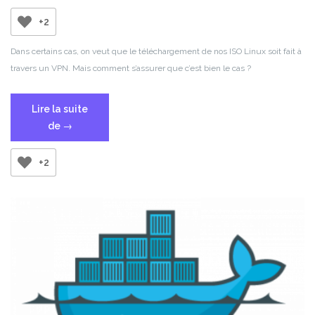
+2
Dans certains cas, on veut que le téléchargement de nos ISO Linux soit fait à
travers un VPN. Mais comment s’assurer que c’est bien le cas ?
Lire la suite
« Comment
de
→
vérifier
que
+2
mon
client
Torrent
est
bien
derrière
mon
VPN
? »