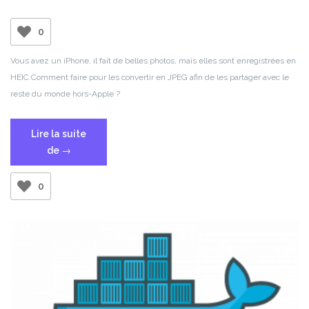
0
Vous avez un iPhone, il fait de belles photos, mais elles sont enregistrées en
HEIC.
Comment faire pour les convertir en JPEG afin de les partager avec le
reste du monde hors-Apple ?
Lire la suite
« Convertir
de
→
les
fichiers
0
HEIC
en
JPEG »