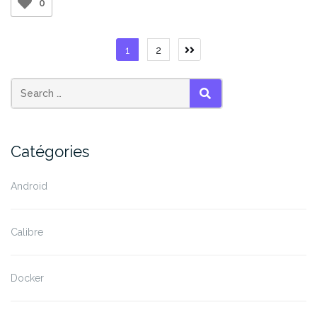
0
Pagination
1
2
des
publications
SEARCH
Catégories
Android
Calibre
Docker