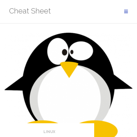
Aller
Cheat Sheet
au
contenu
LINUX