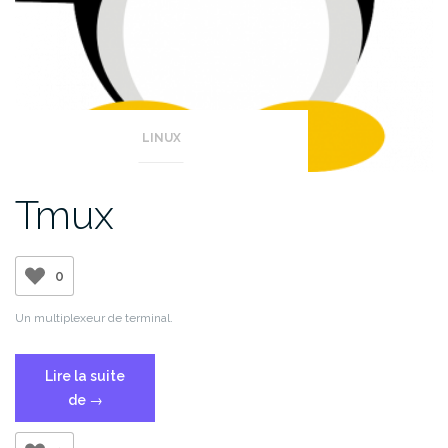
LINUX
Tmux
0
Un multiplexeur de terminal.
Lire la suite
« Tmux »
de
→