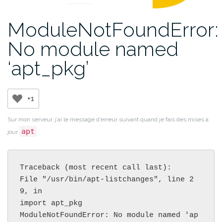
ModuleNotFoundError:
No module named
‘apt_pkg’
+1
Sur mon serveur, j’ai le message d’erreur suivant quand je fais des mises à
apt
jour
:
Traceback (most recent call last):

File "/usr/bin/apt-listchanges", line 2
9, in

import apt_pkg

ModuleNotFoundError: No module named 'ap