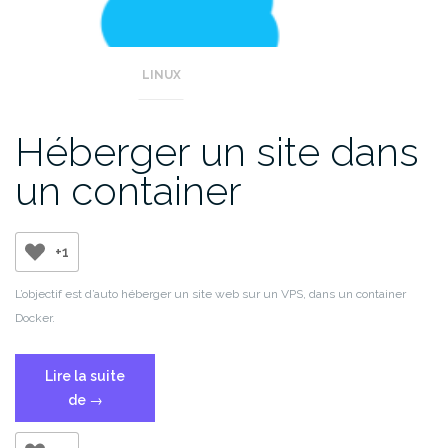
LINUX
Héberger un site dans
un container
+1
L’objectif est d’auto héberger un site web sur un VPS, dans un container
Docker.
Lire la suite
« Héberger
de
→
un
site