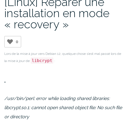
[Linux] Réparer une
installation en mode
« recovery »
0
Lors de la mise à jour vers Debian 12, quelque chose s’est mal passé lors de
libcrypt
la mise à jour de
:
/usr/bin/perl: error while loading shared libraries:
libcrypt.so.1: cannot open shared object file: No such file
or directory