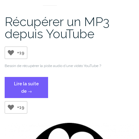
Récupérer un MP3
depuis YouTube
+19
Besoin de récupérer la piste audio d’une vidéo YouTube ?
Lire la suite
« Récupérer
de
→
un
MP3
+19
depuis
YouTube »