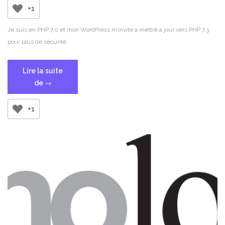
+1
Je suis en PHP 7.0 et mon WordPress m’invite à mettre à jour vers PHP 7.3
pour plus de sécurité.
Lire la suite
« [Debian]
de
→
Mettre
à
+1
jour
vers
PHP
7.3 »