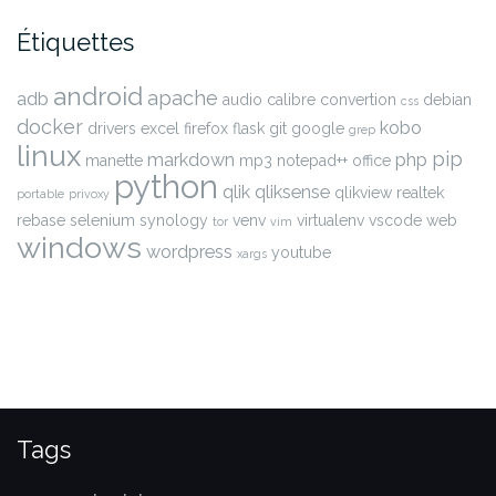
Étiquettes
android
apache
adb
audio
calibre
convertion
debian
css
docker
kobo
drivers
excel
firefox
flask
git
google
grep
linux
pip
markdown
php
manette
mp3
notepad++
office
python
qlik
qliksense
qlikview
realtek
portable
privoxy
rebase
selenium
synology
venv
virtualenv
vscode
web
tor
vim
windows
wordpress
youtube
xargs
Tags