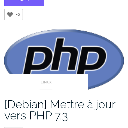
un
site
+2
Flask
sur
Apache »
LINUX
[Debian] Mettre à jour
vers PHP 7.3