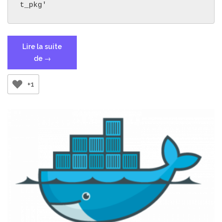
t_pkg'
Lire la suite
« ModuleNotFoundError:
de
→
No
module
+1
named
‘apt_pkg’ »