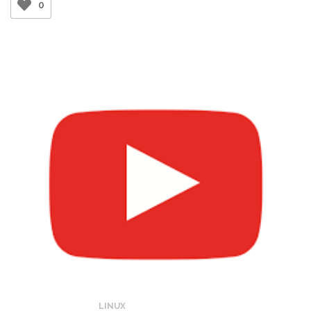
IPKG
0
sur
DS214 »
LINUX