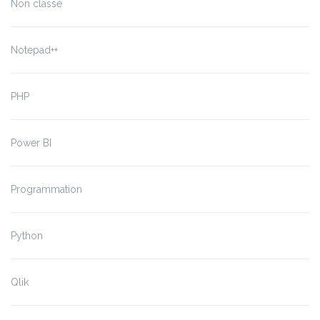
Non classé
Notepad++
PHP
Power BI
Programmation
Python
Qlik