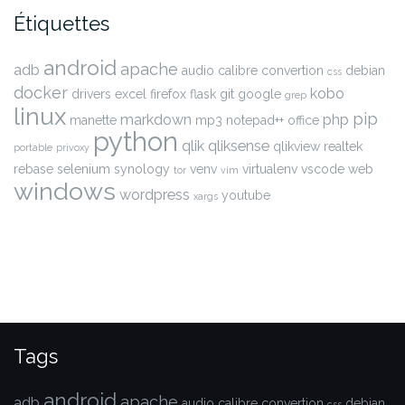
Étiquettes
android
apache
adb
audio
calibre
convertion
debian
css
docker
kobo
drivers
excel
firefox
flask
git
google
grep
linux
pip
markdown
php
manette
mp3
notepad++
office
python
qlik
qliksense
qlikview
realtek
portable
privoxy
rebase
selenium
synology
venv
virtualenv
vscode
web
tor
vim
windows
wordpress
youtube
xargs
Tags
android
apache
adb
audio
calibre
convertion
debian
css