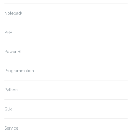
Notepad++
PHP
Power BI
Programmation
Python
Qlik
Service