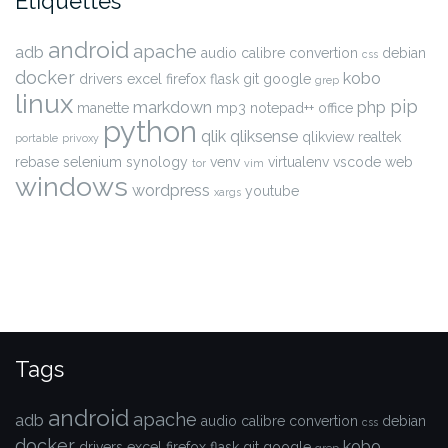
Étiquettes
android
apache
adb
audio
calibre
convertion
debian
css
docker
kobo
drivers
excel
firefox
flask
git
google
grep
linux
pip
markdown
php
manette
mp3
notepad++
office
python
qlik
qliksense
qlikview
realtek
portable
privoxy
rebase
selenium
synology
venv
virtualenv
vscode
web
tor
vim
windows
wordpress
youtube
xargs
Tags
android
apache
adb
audio
calibre
convertion
debian
css
docker
kobo
drivers
excel
firefox
flask
git
google