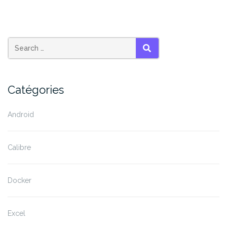
thème
WordPress
sans
rentrer
dans
SEARCH
le
code »
Catégories
Android
Calibre
Docker
Excel