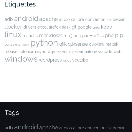
Étiquettes
android
apache
adb
audio
calibre
convertion
debian
css
docker
kobo
drivers
excel
firefox
flask
git
google
grep
linux
pip
markdown
php
manette
mp3
notepad++
office
python
qlik
qliksense
qlikview
realtek
portable
privoxy
rebase
selenium
synology
venv
virtualenv
vscode
web
tor
vim
windows
wordpress
youtube
xargs
Tags
android
apache
adb
audio
calibre
convertion
debian
css