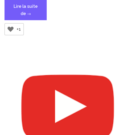
Lire la suite
« [FFmpeg]
de
→
Convertir
un
+1
WAV
en
MP3 »