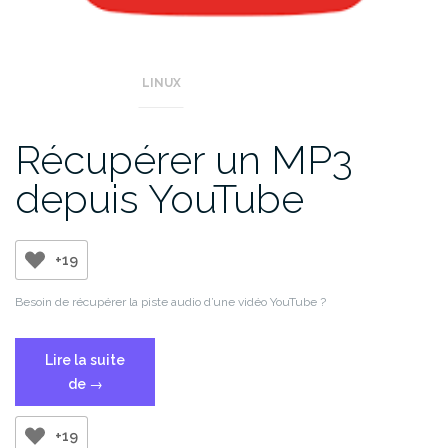
LINUX
Récupérer un MP3
depuis YouTube
+19
Besoin de récupérer la piste audio d’une vidéo YouTube ?
Lire la suite
« Récupérer
de
→
un
MP3
+19