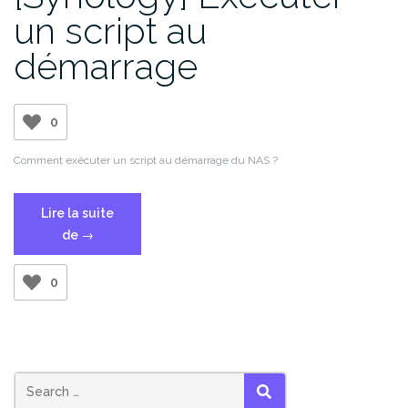
un script au
démarrage
0
Comment exécuter un script au démarrage du NAS ?
Lire la suite
« [Synology]
de
→
Exécuter
un
0
script
au
démarrage »