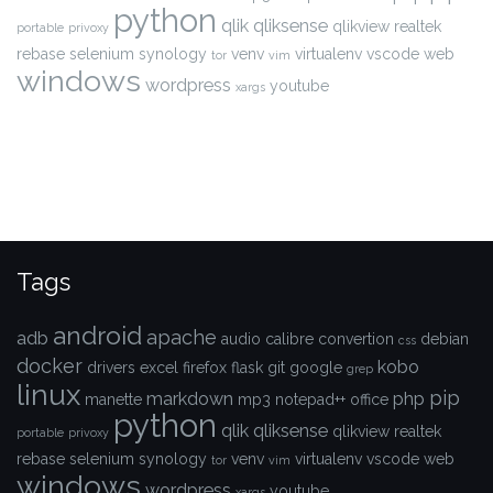
python
qlik
qliksense
qlikview
realtek
portable
privoxy
rebase
selenium
synology
venv
virtualenv
vscode
web
tor
vim
windows
wordpress
youtube
xargs
Tags
android
apache
adb
audio
calibre
convertion
debian
css
docker
kobo
drivers
excel
firefox
flask
git
google
grep
linux
pip
markdown
php
manette
mp3
notepad++
office
python
qlik
qliksense
qlikview
realtek
portable
privoxy
rebase
selenium
synology
venv
virtualenv
vscode
web
tor
vim
windows
wordpress
youtube
xargs