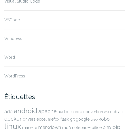
Visual Studio Code
VSCode
Windows
Word
WordPress
Étiquettes
android
apache
adb
audio
calibre
convertion
debian
css
docker
kobo
drivers
excel
firefox
flask
git
google
grep
linux
pip
markdown
php
manette
mp3
notepad++
office