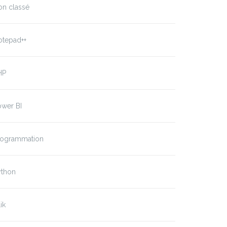
on classé
otepad++
HP
ower BI
rogrammation
ython
ik