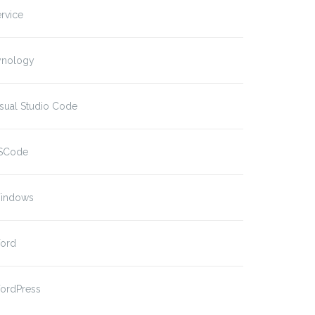
rvice
ynology
sual Studio Code
SCode
indows
ord
ordPress