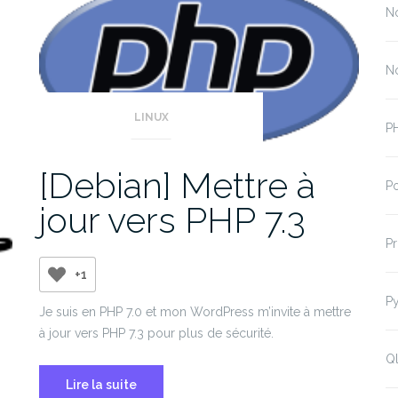
N
N
LINUX
P
[Debian] Mettre à
P
jour vers PHP 7.3
P
+1
P
Je suis en PHP 7.0 et mon WordPress m’invite à mettre
à jour vers PHP 7.3 pour plus de sécurité.
Ql
Lire la suite