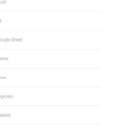
cel
t
oogle Sheet
nime
nux
giciels
tériel