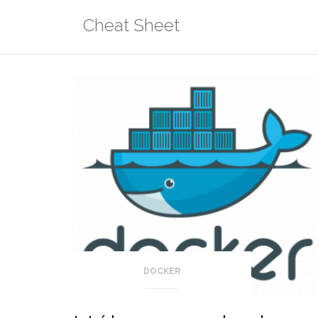
Aller
Cheat Sheet
au
contenu
DOCKER