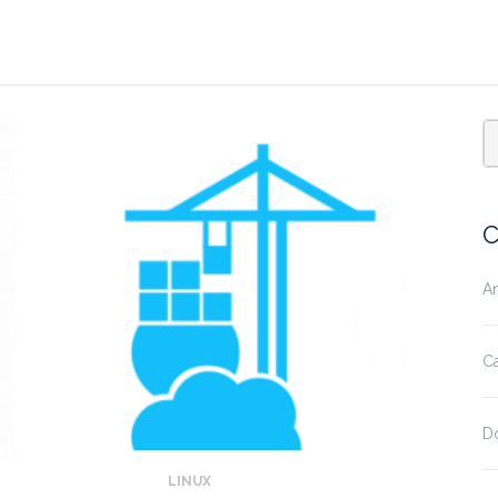
C
A
Ca
D
LINUX