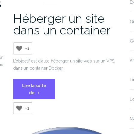
s
Ex
Héberger un site
Gi
dans un container
G
+1
un
K
L’objectif est d’auto héberger un site web sur un VPS,
nx
dans un container Docker.
Li
Lire la suite
« Héberger
de
→
Lo
un
site
+1
dans
Ma
un
container »