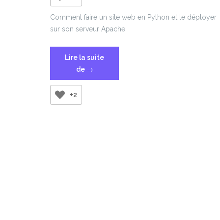
Comment faire un site web en Python et le déployer
sur son serveur Apache.
Lire la suite
« Publier
de
→
un
site
+2
Flask
sur
Apache »