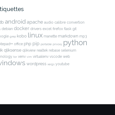
tiquettes
android
apache
db
audio
calibre
convertion
docker
debian
drivers
excel
firefox
flask
git
s
linux
kobo
markdown
oogle
manette
mp3
grep
python
pip
php
otepad++
office
portable
privoxy
ik
qliksense
qlikview
realtek
rebase
selenium
ynology
venv
virtualenv
vscode
web
tor
vim
windows
wordpress
youtube
xargs