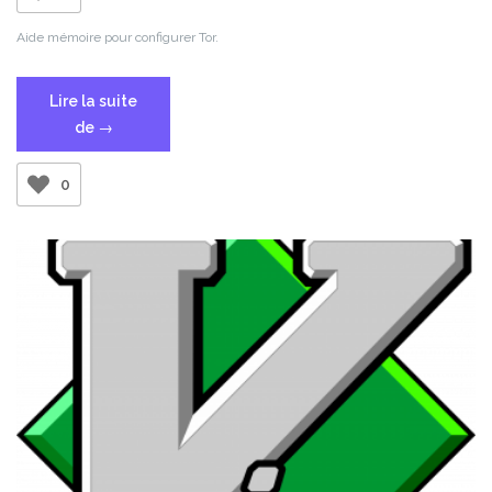
Aide mémoire pour configurer Tor.
Lire la suite
« Configurer
de
→
Tor »
0