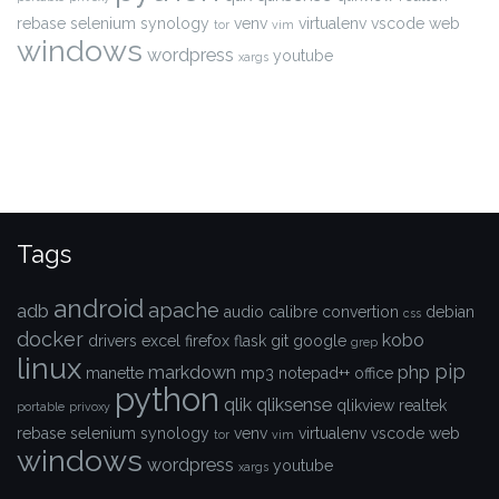
rebase
selenium
synology
venv
virtualenv
vscode
web
tor
vim
windows
wordpress
youtube
xargs
Tags
android
apache
adb
audio
calibre
convertion
debian
css
docker
kobo
drivers
excel
firefox
flask
git
google
grep
linux
pip
markdown
php
manette
mp3
notepad++
office
python
qlik
qliksense
qlikview
realtek
portable
privoxy
rebase
selenium
synology
venv
virtualenv
vscode
web
tor
vim
windows
wordpress
youtube
xargs