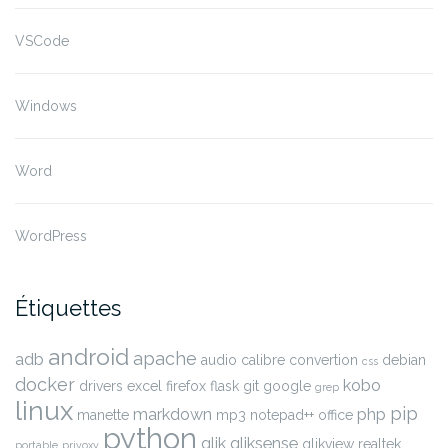
VSCode
Windows
Word
WordPress
Étiquettes
android
apache
adb
audio
calibre
convertion
debian
css
docker
kobo
drivers
excel
firefox
flask
git
google
grep
linux
pip
markdown
php
manette
mp3
notepad++
office
python
qlik
qliksense
qlikview
realtek
portable
privoxy