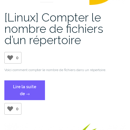
[Linux] Compter le
nombre de fichiers
d’un répertoire
0
Voici comment compter le nombre de fichiers dans un répertoire.
Lire la suite
« [Linux]
de
→
Compter
le
0
nombre
de
fichiers