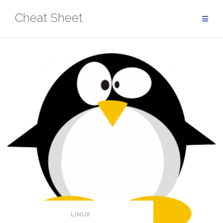
Aller
Cheat Sheet
au
contenu
LINUX