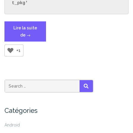
t_pkg'
Lire la suite
« ModuleNotFoundError:
de
→
No
module
+1
named
‘apt_pkg’ »
SEARCH
Catégories
Android