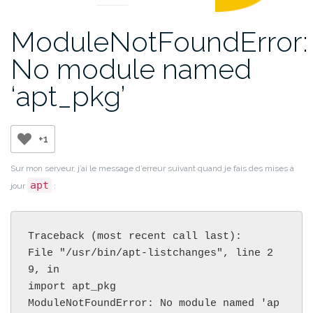
ModuleNotFoundError:
No module named
‘apt_pkg’
+1
Sur mon serveur, j’ai le message d’erreur suivant quand je fais des mises à
apt
jour
:
Traceback (most recent call last):

File "/usr/bin/apt-listchanges", line 2
9, in

import apt_pkg

ModuleNotFoundError: No module named 'ap