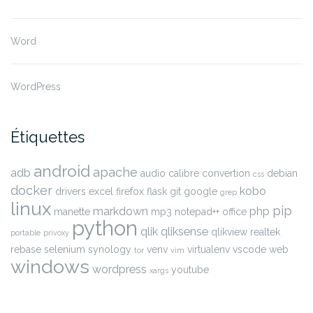
Word
WordPress
Étiquettes
android
apache
adb
audio
calibre
convertion
debian
css
docker
kobo
drivers
excel
firefox
flask
git
google
grep
linux
pip
markdown
php
manette
mp3
notepad++
office
python
qlik
qliksense
qlikview
realtek
portable
privoxy
rebase
selenium
synology
venv
virtualenv
vscode
web
tor
vim
windows
wordpress
youtube
xargs