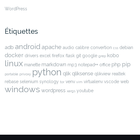
WordPress
Étiquettes
android
apache
adb
audio
calibre
convertion
debian
css
docker
kobo
drivers
excel
firefox
flask
git
google
grep
linux
pip
markdown
php
manette
mp3
notepad++
office
python
qlik
qliksense
qlikview
realtek
portable
privoxy
rebase
selenium
synology
venv
virtualenv
vscode
web
tor
vim
windows
wordpress
youtube
xargs