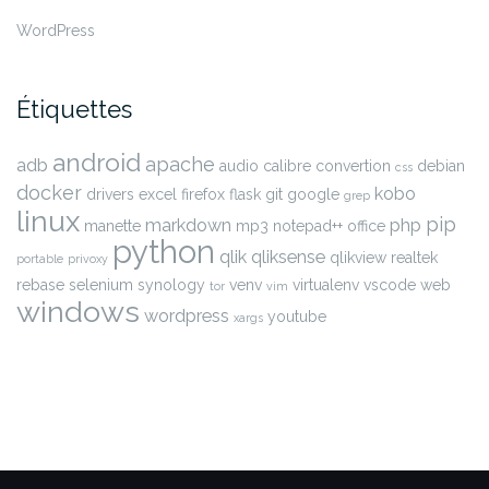
WordPress
Étiquettes
android
apache
adb
audio
calibre
convertion
debian
css
docker
kobo
drivers
excel
firefox
flask
git
google
grep
linux
pip
markdown
php
manette
mp3
notepad++
office
python
qlik
qliksense
qlikview
realtek
portable
privoxy
rebase
selenium
synology
venv
virtualenv
vscode
web
tor
vim
windows
wordpress
youtube
xargs