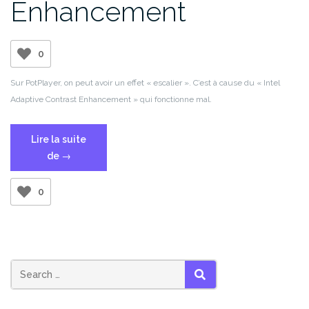
Enhancement
0
Sur PotPlayer, on peut avoir un effet « escalier ». C’est à cause du « Intel
Adaptive Contrast Enhancement » qui fonctionne mal.
Lire la suite
« Intel
de
→
Adaptive
Contrast
0
Enhancement »
SEARCH