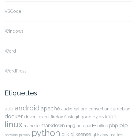
VSCode
Windows
Word
WordPress
Étiquettes
android
apache
adb
audio
calibre
convertion
debian
css
docker
kobo
drivers
excel
firefox
flask
git
google
grep
linux
pip
markdown
php
manette
mp3
notepad++
office
python
qlik
qliksense
qlikview
realtek
portable
privoxy