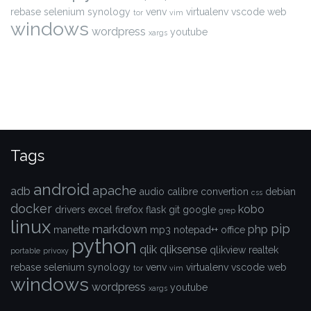
rebase
selenium
synology
venv
virtualenv
vscode
web
tor
vim
windows
wordpress
youtube
xargs
Tags
android
apache
adb
audio
calibre
convertion
debian
css
docker
kobo
drivers
excel
firefox
flask
git
google
grep
linux
pip
markdown
php
manette
mp3
notepad++
office
python
qlik
qliksense
qlikview
realtek
portable
privoxy
rebase
selenium
synology
venv
virtualenv
vscode
web
tor
vim
windows
wordpress
youtube
xargs