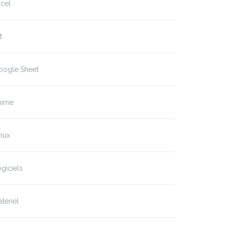
cel
t
oogle Sheet
nime
nux
giciels
tériel