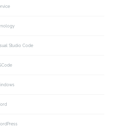
rvice
ynology
sual Studio Code
SCode
indows
ord
ordPress