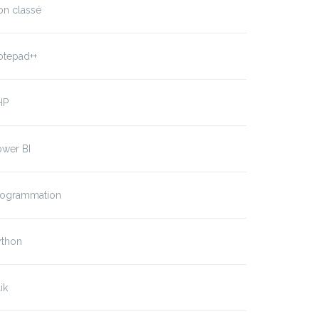
on classé
otepad++
HP
ower BI
rogrammation
ython
ik