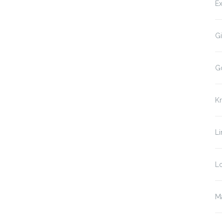
Ex
Gi
G
K
Li
Lo
Ma