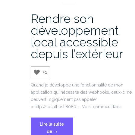
Rendre son
développement
local accessible
depuis l’extérieur
+1
Quand je développe une fonctionnalité de mon
application qui nécessite des webhooks, ceux-ci ne
peuvent logiquement pas appeler
« http://localhost:8080 ». Voici comment faire.
Lire la suite
« Rendre
de
→