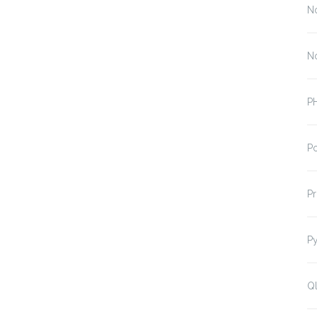
N
N
P
P
P
P
Ql