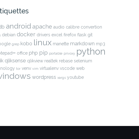
tiquettes
android
apache
db
audio
calibre
convertion
docker
debian
drivers
excel
firefox
flask
git
s
linux
kobo
markdown
oogle
manette
mp3
grep
python
pip
php
otepad++
office
portable
privoxy
ik
qliksense
qlikview
realtek
rebase
selenium
ynology
venv
virtualenv
vscode
web
tor
vim
windows
wordpress
youtube
xargs