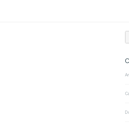
C
A
Ca
D