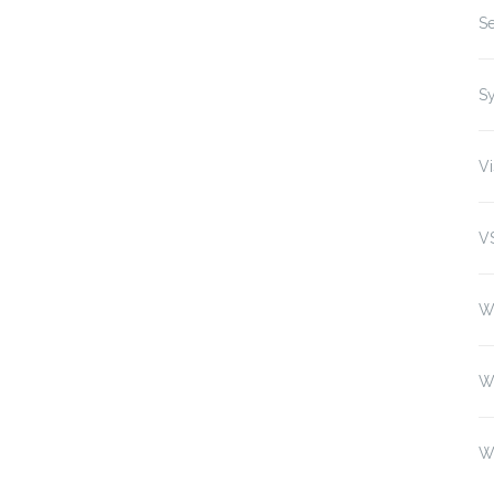
Se
S
Vi
V
W
W
W