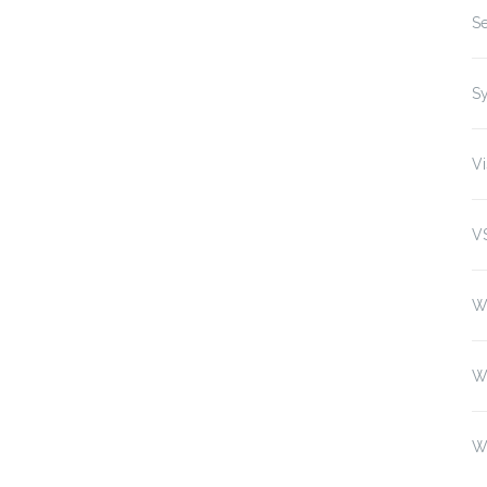
Se
S
Vi
V
W
W
W