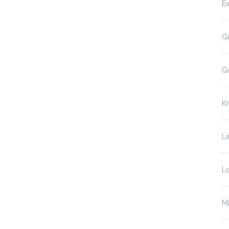
Ex
Gi
G
K
Li
Lo
Ma