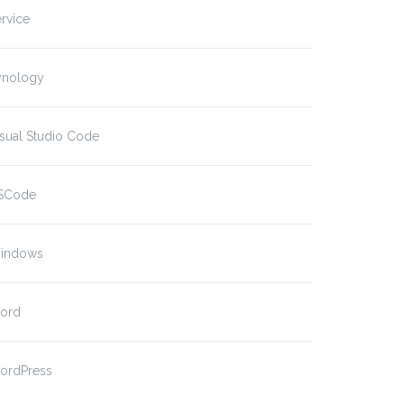
rvice
ynology
sual Studio Code
SCode
indows
ord
ordPress