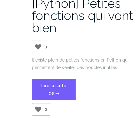
[Python] Petites
fonctions qui vont
bien
0
Il existe plein de petites fonctions en Python qui
permettent de s’éviter des boucles inutiles.
Lire la suite
« [Python]
de
→
Petites
fonctions
0
qui
vont
bien »