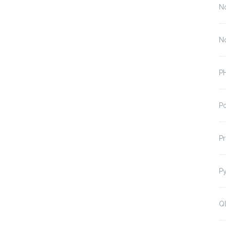
N
N
P
P
P
P
Ql