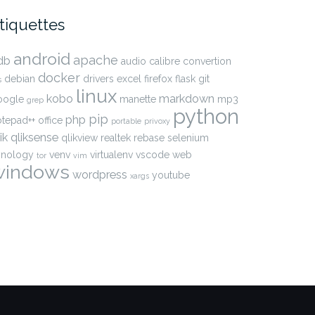
tiquettes
android
apache
db
audio
calibre
convertion
docker
debian
drivers
excel
firefox
flask
git
s
linux
kobo
markdown
oogle
manette
mp3
grep
python
pip
php
otepad++
office
portable
privoxy
ik
qliksense
qlikview
realtek
rebase
selenium
ynology
venv
virtualenv
vscode
web
tor
vim
windows
wordpress
youtube
xargs