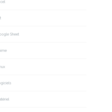
cel
t
oogle Sheet
nime
nux
giciels
tériel