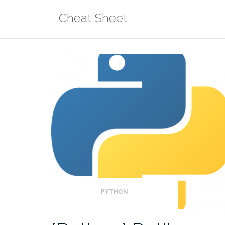
Aller
Cheat Sheet
au
contenu
PYTHON