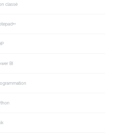
on classé
otepad++
HP
ower BI
rogrammation
ython
ik