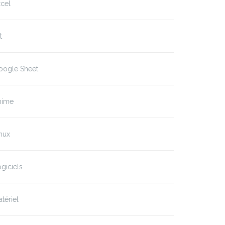
cel
t
oogle Sheet
nime
nux
giciels
tériel