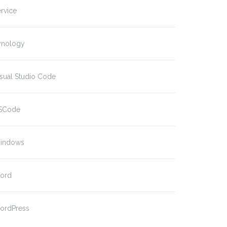
rvice
ynology
sual Studio Code
SCode
indows
ord
ordPress