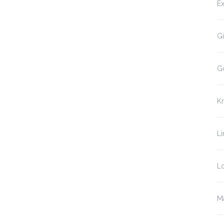
Ex
Gi
G
K
Li
Lo
Ma