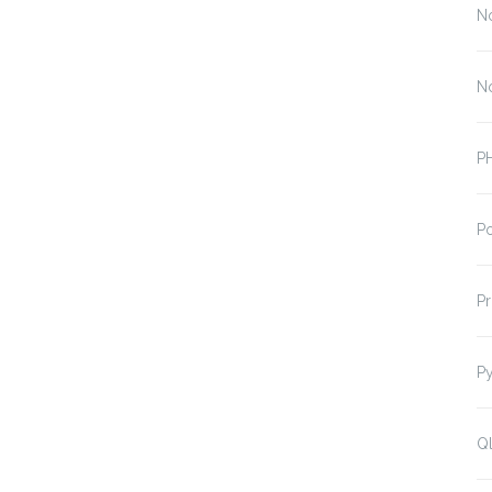
N
N
P
P
P
P
Ql