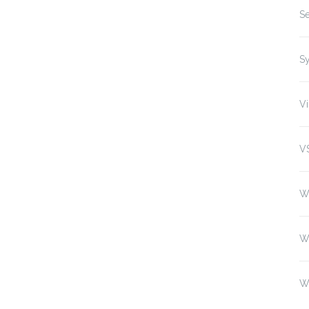
Se
S
Vi
V
W
W
W