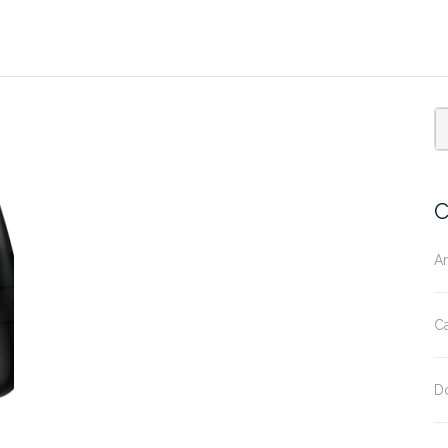
C
A
Ca
D