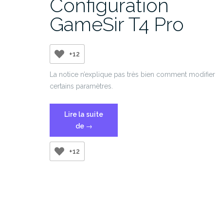
Configuration
GameSir T4 Pro
+12
La notice n’explique pas très bien comment modifier
certains paramètres.
Lire la suite
« Configuration
de
→
GameSir
T4
+12
Pro »