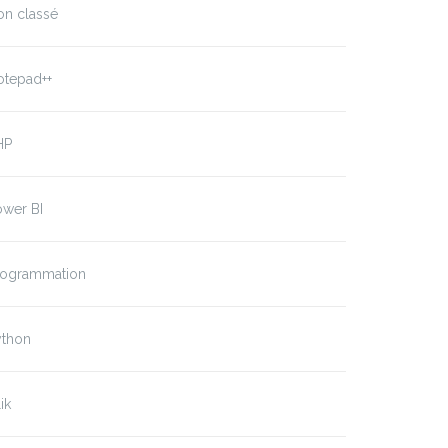
on classé
otepad++
HP
ower BI
rogrammation
ython
ik