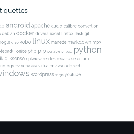
tiquettes
android
apache
db
audio
calibre
convertion
docker
debian
drivers
excel
firefox
flask
git
s
linux
kobo
markdown
oogle
manette
mp3
grep
python
pip
php
otepad++
office
portable
privoxy
ik
qliksense
qlikview
realtek
rebase
selenium
ynology
venv
virtualenv
vscode
web
tor
vim
windows
wordpress
youtube
xargs