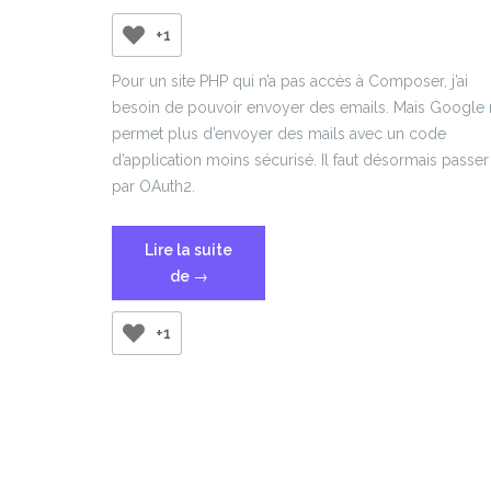
+1
Pour un site PHP qui n’a pas accès à Composer, j’ai
besoin de pouvoir envoyer des emails. Mais Google
permet plus d’envoyer des mails avec un code
d’application moins sécurisé. Il faut désormais passer
par OAuth2.
Lire la suite
« Utiliser
de
→
PHPMailer
et
+1
OAuth2,
sans
utiliser
Composer »