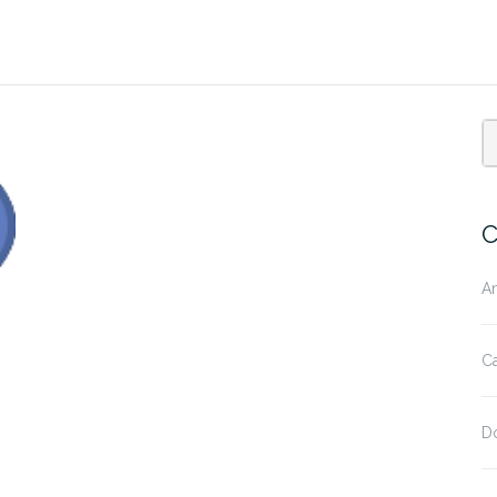
C
A
Ca
D