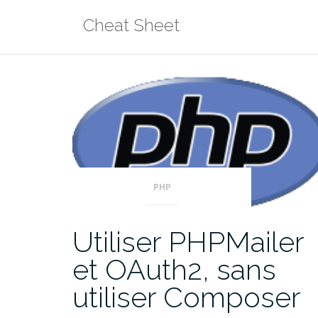
Aller
Cheat Sheet
au
contenu
PHP
Utiliser PHPMailer
et OAuth2, sans
utiliser Composer