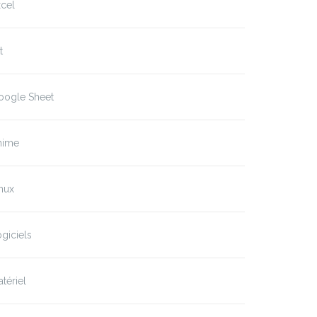
cel
t
oogle Sheet
nime
nux
giciels
tériel