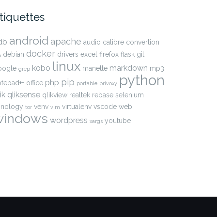
tiquettes
android
apache
db
audio
calibre
convertion
docker
debian
drivers
excel
firefox
flask
git
s
linux
kobo
markdown
oogle
manette
mp3
grep
python
pip
php
otepad++
office
portable
privoxy
ik
qliksense
qlikview
realtek
rebase
selenium
ynology
venv
virtualenv
vscode
web
tor
vim
windows
wordpress
youtube
xargs