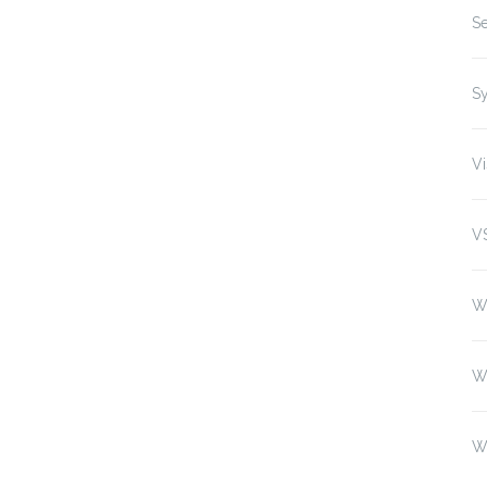
Se
S
Vi
V
W
W
W