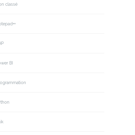
on classé
otepad++
HP
ower BI
rogrammation
ython
ik