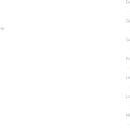
Ex
Gi
 ne
G
K
Li
Lo
Ma