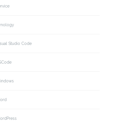
rvice
ynology
sual Studio Code
SCode
indows
ord
ordPress