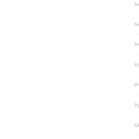
N
N
P
P
P
P
Ql