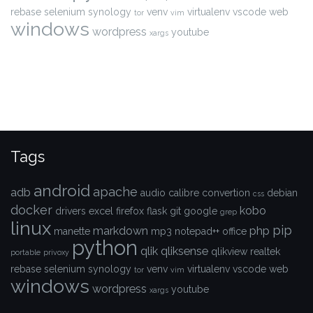
rebase
selenium
synology
venv
virtualenv
vscode
web
tor
vim
windows
wordpress
youtube
xargs
Tags
android
apache
adb
audio
calibre
convertion
debian
css
docker
kobo
drivers
excel
firefox
flask
git
google
grep
linux
pip
markdown
php
manette
mp3
notepad++
office
python
qlik
qliksense
qlikview
realtek
portable
privoxy
rebase
selenium
synology
venv
virtualenv
vscode
web
tor
vim
windows
wordpress
youtube
xargs