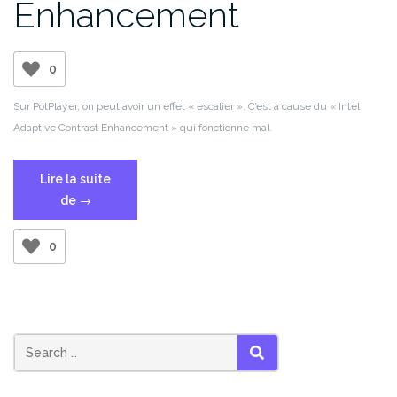
Enhancement
0
Sur PotPlayer, on peut avoir un effet « escalier ». C’est à cause du « Intel
Adaptive Contrast Enhancement » qui fonctionne mal.
Lire la suite
« Intel
de
→
Adaptive
Contrast
0
Enhancement »
SEARCH