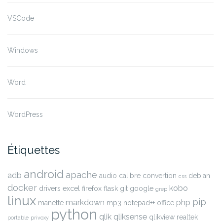
VSCode
Windows
Word
WordPress
Étiquettes
android
apache
adb
audio
calibre
convertion
debian
css
docker
kobo
drivers
excel
firefox
flask
git
google
grep
linux
pip
markdown
php
manette
mp3
notepad++
office
python
qlik
qliksense
qlikview
realtek
portable
privoxy