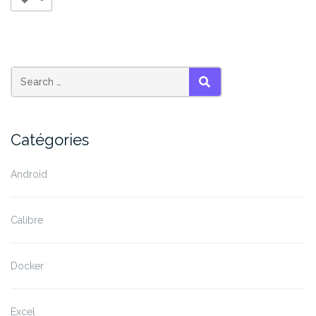
HEIC
en
JPEG »
SEARCH
Catégories
Android
Calibre
Docker
Excel