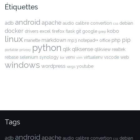
Étiquettes
android
apache
adb
audio
calibre
convertion
debian
css
docker
kobo
drivers
excel
firefox
flask
git
google
grep
linux
pip
markdown
php
manette
mp3
notepad++
office
python
qlik
qliksense
qlikview
realtek
portable
privoxy
rebase
selenium
synology
venv
virtualenv
vscode
web
tor
vim
windows
wordpress
youtube
xargs
Tags
android
apache
adb
audio
calibre
convertion
debian
css