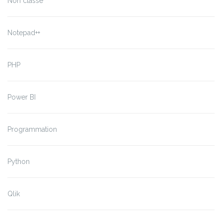
Non classé
Notepad++
PHP
Power BI
Programmation
Python
Qlik