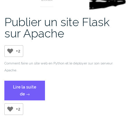
Publier un site Flask
sur Apache
+2
Comment faire un site web en Python et le déployer sur son serveur
Apache.
Lire la suite
« Publier
de
→
un
site
+2
Flask
sur
Apache »