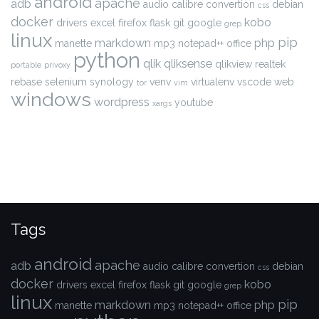
android
apache
adb
audio
calibre
convertion
debian
css
docker
kobo
drivers
excel
firefox
flask
git
google
grep
linux
pip
markdown
php
manette
mp3
notepad++
office
python
qlik
qliksense
qlikview
realtek
portable
privoxy
rebase
selenium
synology
venv
virtualenv
vscode
web
tor
vim
windows
wordpress
youtube
xargs
Tags
android
apache
adb
audio
calibre
convertion
debian
css
docker
kobo
drivers
excel
firefox
flask
git
google
grep
linux
pip
markdown
php
manette
mp3
notepad++
office