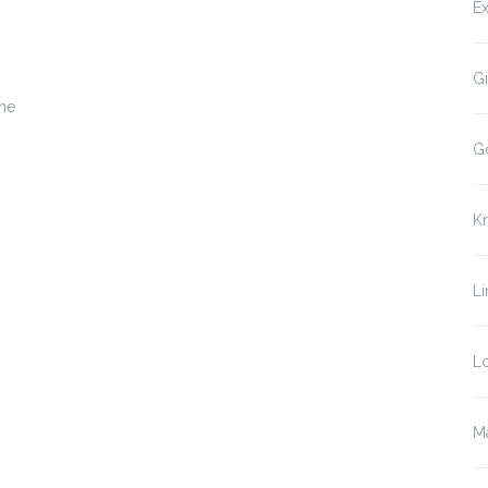
Ex
Gi
 ne
G
K
Li
Lo
Ma