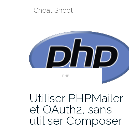
Aller
Cheat Sheet
au
contenu
PHP
Utiliser PHPMailer
et OAuth2, sans
utiliser Composer