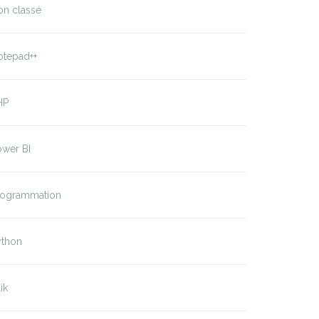
on classé
otepad++
HP
ower BI
rogrammation
ython
ik