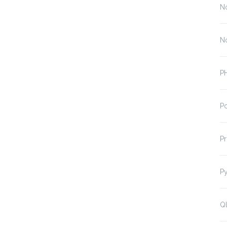
N
N
P
P
P
P
Ql