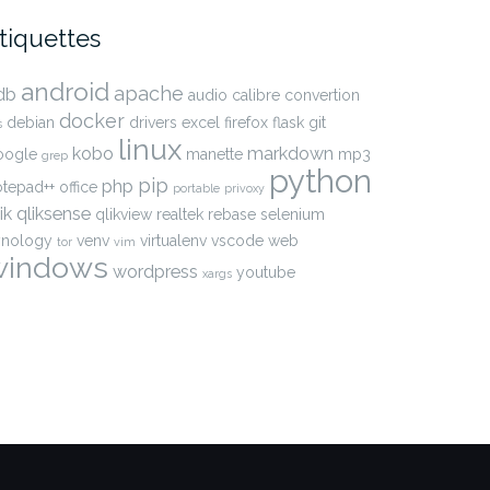
tiquettes
android
apache
db
audio
calibre
convertion
docker
debian
drivers
excel
firefox
flask
git
s
linux
kobo
markdown
oogle
manette
mp3
grep
python
pip
php
otepad++
office
portable
privoxy
ik
qliksense
qlikview
realtek
rebase
selenium
ynology
venv
virtualenv
vscode
web
tor
vim
windows
wordpress
youtube
xargs