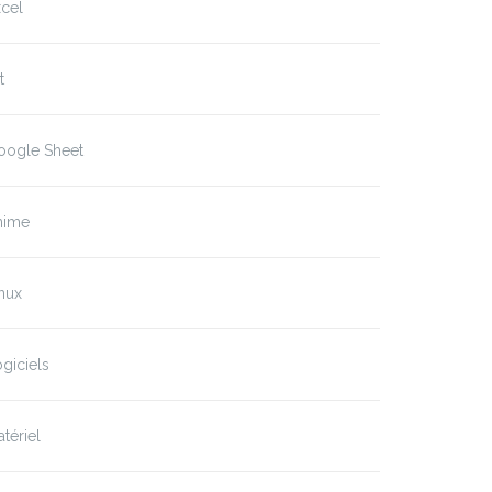
cel
t
oogle Sheet
nime
nux
giciels
tériel