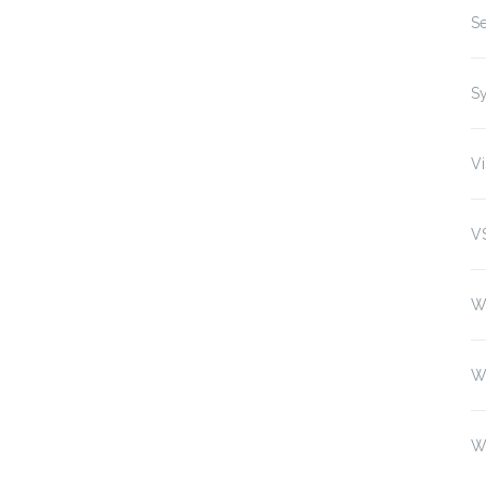
Se
S
Vi
V
W
W
W