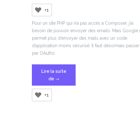
+1
Pour un site PHP qui n’a pas accès à Composer, j’ai
besoin de pouvoir envoyer des emails. Mais Google
permet plus d’envoyer des mails avec un code
d’application moins sécurisé. Il faut désormais passer
par OAuth2.
Lire la suite
« Utiliser
de
→
PHPMailer
et
+1
OAuth2,
sans
utiliser
Composer »