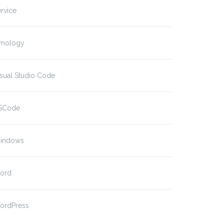
rvice
ynology
sual Studio Code
SCode
indows
ord
ordPress