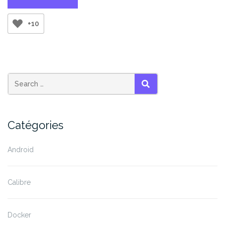
à
un
+10
serveur
qui
tourne
sur
Google
Colab »
SEARCH
Catégories
Android
Calibre
Docker