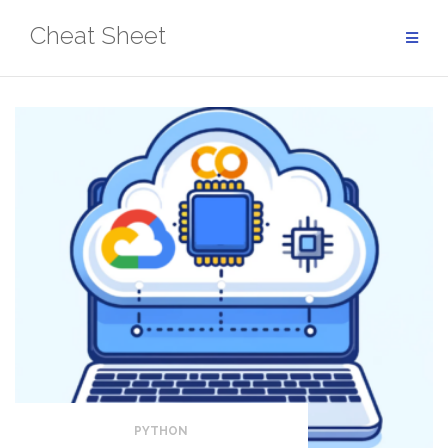
Aller
Cheat Sheet
au
contenu
PYTHON