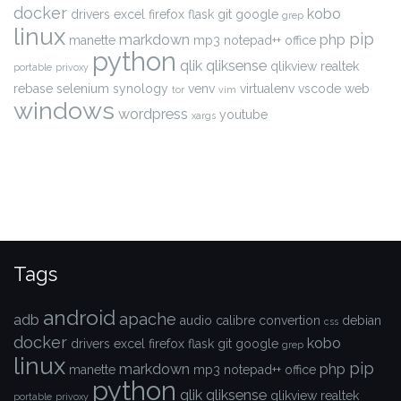
docker
kobo
drivers
excel
firefox
flask
git
google
grep
linux
pip
markdown
php
manette
mp3
notepad++
office
python
qlik
qliksense
qlikview
realtek
portable
privoxy
rebase
selenium
synology
venv
virtualenv
vscode
web
tor
vim
windows
wordpress
youtube
xargs
Tags
android
apache
adb
audio
calibre
convertion
debian
css
docker
kobo
drivers
excel
firefox
flask
git
google
grep
linux
pip
markdown
php
manette
mp3
notepad++
office
python
qlik
qliksense
qlikview
realtek
portable
privoxy