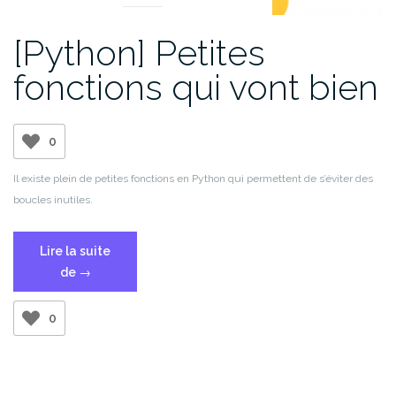
[Python] Petites
fonctions qui vont bien
0
Il existe plein de petites fonctions en Python qui permettent de s’éviter des
boucles inutiles.
Lire la suite
« [Python]
de
→
Petites
fonctions
0
qui
vont
bien »