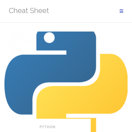
Aller
Cheat Sheet
au
contenu
PYTHON