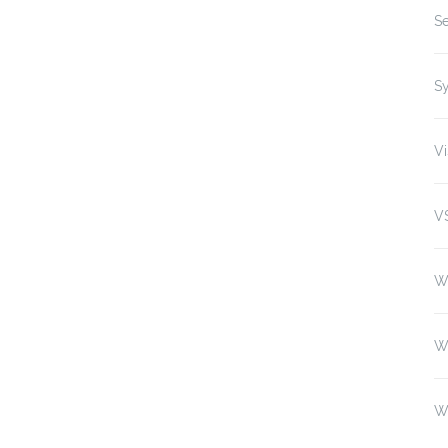
Se
S
Vi
V
W
W
W