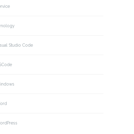
rvice
ynology
sual Studio Code
SCode
indows
ord
ordPress