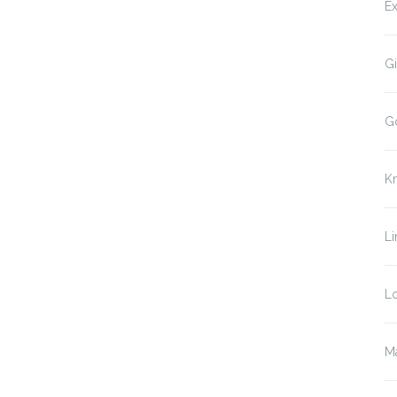
Ex
Gi
G
K
Li
Lo
Ma