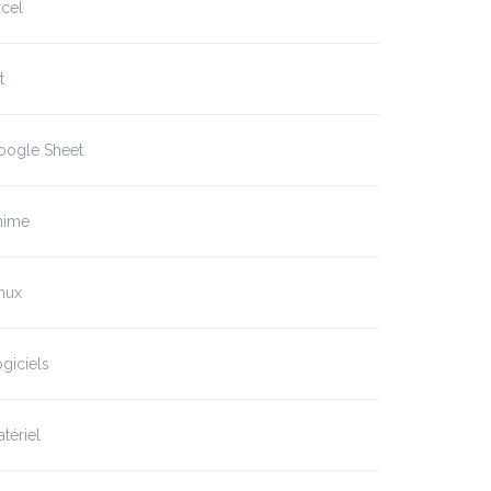
cel
t
oogle Sheet
nime
nux
giciels
tériel