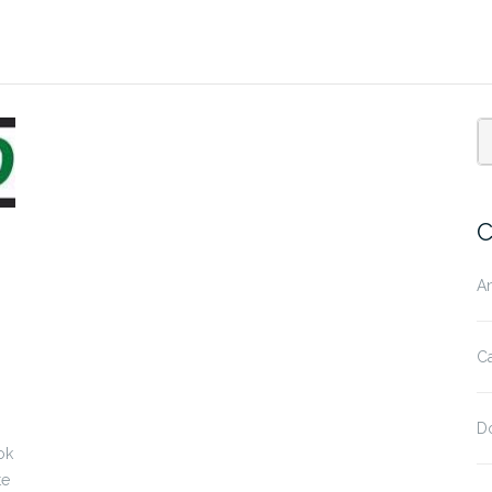
C
A
Ca
D
ok
te