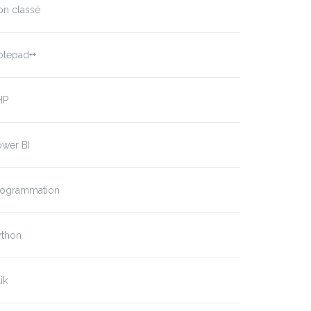
on classé
otepad++
HP
ower BI
rogrammation
ython
ik