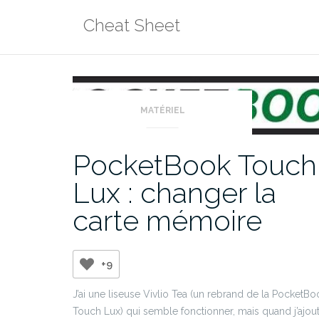
Aller
Cheat Sheet
au
contenu
MATÉRIEL
PocketBook Touch
Lux : changer la
carte mémoire
+9
J’ai une liseuse Vivlio Tea (un rebrand de la PocketBo
Touch Lux) qui semble fonctionner, mais quand j’ajou