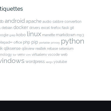
tiquettes
android
apache
db
audio
calibre
convertion
docker
debian
drivers
excel
firefox
flask
git
s
linux
kobo
markdown
oogle
manette
mp3
grep
python
pip
php
otepad++
office
portable
privoxy
ik
qliksense
qlikview
realtek
rebase
selenium
ynology
venv
virtualenv
vscode
web
tor
vim
windows
wordpress
youtube
xargs