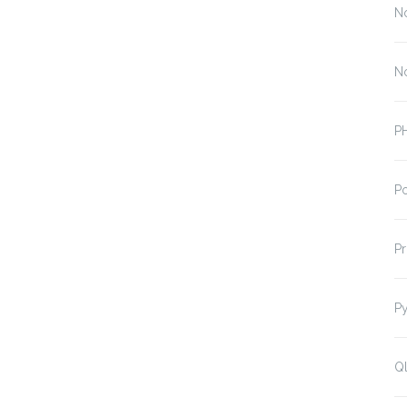
N
N
P
P
P
P
Ql