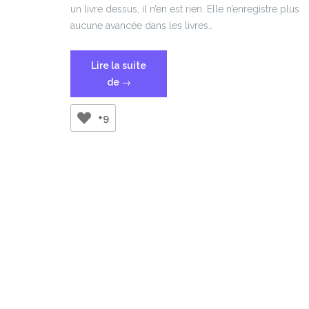
un livre dessus, il n’en est rien. Elle n’enregistre plus
aucune avancée dans les livres…
Lire la suite
« PocketBook
de
→
Touch
Lux
+9
:
changer
la
carte
mémoire »