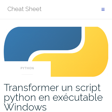
Aller
Cheat Sheet
au
contenu
PYTHON
Transformer un script
python en exécutable
Windows