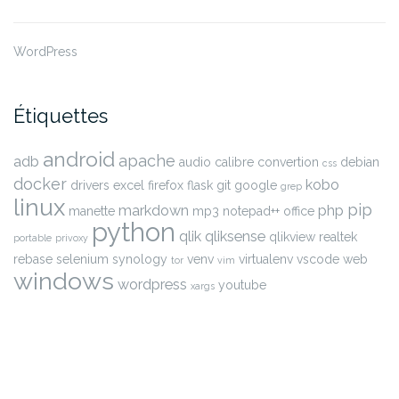
WordPress
Étiquettes
android
apache
adb
audio
calibre
convertion
debian
css
docker
kobo
drivers
excel
firefox
flask
git
google
grep
linux
pip
markdown
php
manette
mp3
notepad++
office
python
qlik
qliksense
qlikview
realtek
portable
privoxy
rebase
selenium
synology
venv
virtualenv
vscode
web
tor
vim
windows
wordpress
youtube
xargs