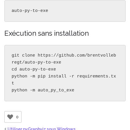
auto-py-to-exe
Exécution sans installation
git clone https://github.com/brentvolleb
regt/auto-py-to-exe

cd auto-py-to-exe

python -m pip install -r requirements.tx
t

python -m auto_py_to_exe
0
Utiliser pyGraphviz sous Windows