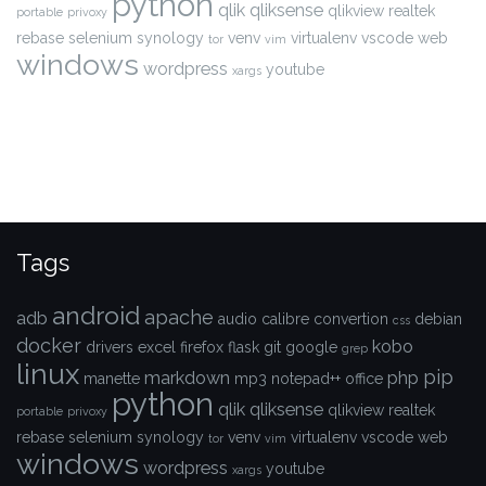
python
qlik
qliksense
qlikview
realtek
portable
privoxy
rebase
selenium
synology
venv
virtualenv
vscode
web
tor
vim
windows
wordpress
youtube
xargs
Tags
android
apache
adb
audio
calibre
convertion
debian
css
docker
kobo
drivers
excel
firefox
flask
git
google
grep
linux
pip
markdown
php
manette
mp3
notepad++
office
python
qlik
qliksense
qlikview
realtek
portable
privoxy
rebase
selenium
synology
venv
virtualenv
vscode
web
tor
vim
windows
wordpress
youtube
xargs