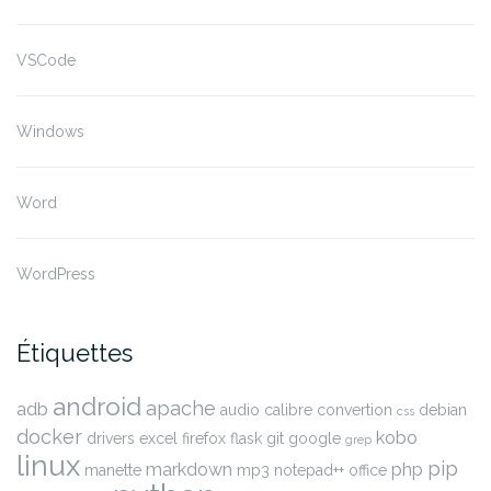
VSCode
Windows
Word
WordPress
Étiquettes
android
apache
adb
audio
calibre
convertion
debian
css
docker
kobo
drivers
excel
firefox
flask
git
google
grep
linux
pip
markdown
php
manette
mp3
notepad++
office