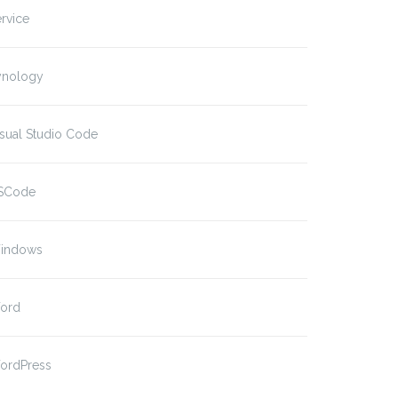
rvice
ynology
sual Studio Code
SCode
indows
ord
ordPress