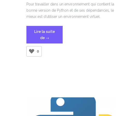
Pour travailler dans un environnement qui contient la
bonne version de Python et de ses dépendances, le
mieux est d’utiliser un environnement virtuel.
Lire la suite
« Créer
de
→
un
VirtualEnv
0
pour
Python »