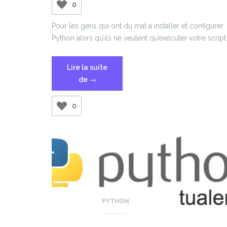
0
Pour les gens qui ont du mal à installer et configurer
Python alors qu’ils ne veulent qu’exécuter votre script
Lire la suite
« Transformer
de
→
un
script
0
python
en
exécutable
Windows »
PYTHON