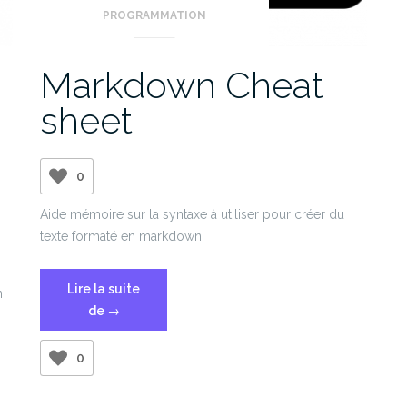
PROGRAMMATION
Markdown Cheat
sheet
0
Aide mémoire sur la syntaxe à utiliser pour créer du
texte formaté en markdown.
Lire la suite
n
« Markdown
de
→
Cheat
sheet »
0