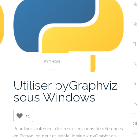
N
N
P
PYTHON
P
Utiliser pyGraphviz
P
sous Windows
P
+1
Ql
Pour faire facilement des représentations de références
en Python, on peut utiliser la librairie « pyGraphviz ».