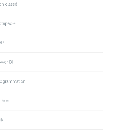
on classé
otepad++
HP
ower BI
rogrammation
ython
ik