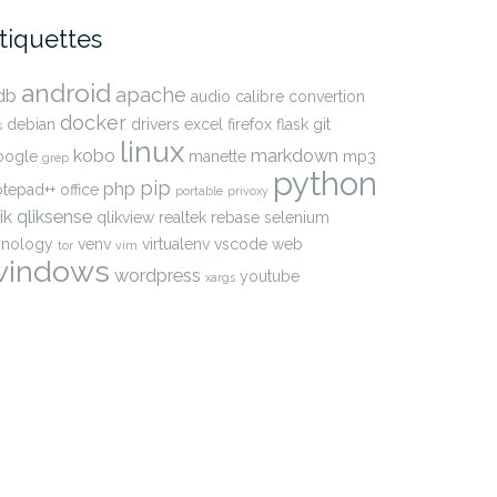
tiquettes
android
apache
db
audio
calibre
convertion
docker
debian
drivers
excel
firefox
flask
git
s
linux
kobo
markdown
oogle
manette
mp3
grep
python
pip
php
otepad++
office
portable
privoxy
ik
qliksense
qlikview
realtek
rebase
selenium
ynology
venv
virtualenv
vscode
web
tor
vim
windows
wordpress
youtube
xargs