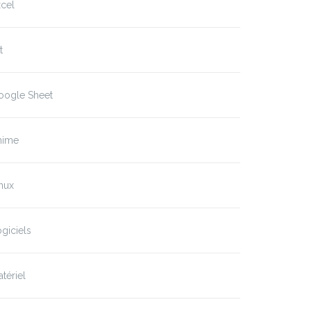
cel
t
oogle Sheet
nime
nux
giciels
tériel