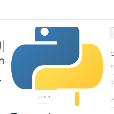
C
A
v
Ca
PYTHON
D