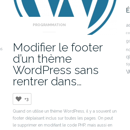
É
a
PROGRAMMATION
cs
g
Modifier le footer
ns
n
d’un thème
ql
s
WordPress sans
rentrer dans…
+3
Quand on utilise un thème WordPress, il y a souvent un
footer déplaisant inclus sur toutes les pages. On peut
le supprimer en modifiant le code PHP, mais aussi en