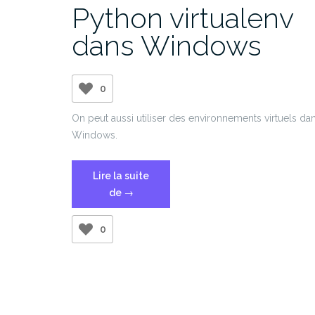
Python virtualenv
dans Windows
0
On peut aussi utiliser des environnements virtuels da
Windows.
Lire la suite
« Python
de
→
virtualenv
dans
0
Windows »