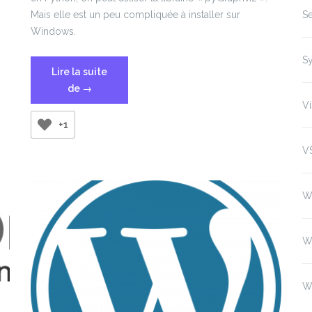
Se
Mais elle est un peu compliquée à installer sur
Windows.
.
S
Lire la suite
« Utiliser
de
→
pyGraphviz
Vi
sous
+1
Windows »
V
W
W
W