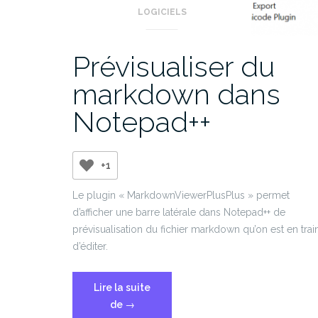
LOGICIELS
Prévisualiser du
markdown dans
Notepad++
+1
Le plugin « MarkdownViewerPlusPlus » permet
d’afficher une barre latérale dans Notepad++ de
prévisualisation du fichier markdown qu’on est en trai
d’éditer.
Lire la suite
« Prévisualiser
de
→