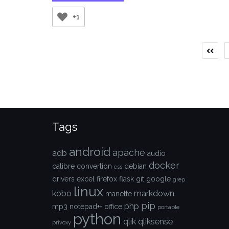
du
markdown
+1
dans
Notepad++ »
Pa
de
pu
Tags
android
apache
adb
audio
docker
calibre
convertion
debian
css
drivers
excel
firefox
flask
git
google
grep
linux
kobo
markdown
manette
pip
php
mp3
notepad++
office
portable
python
qlik
qliksense
privoxy