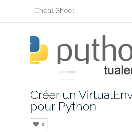
Aller
Cheat Sheet
au
contenu
PYTHON
Créer un VirtualEn
pour Python
0