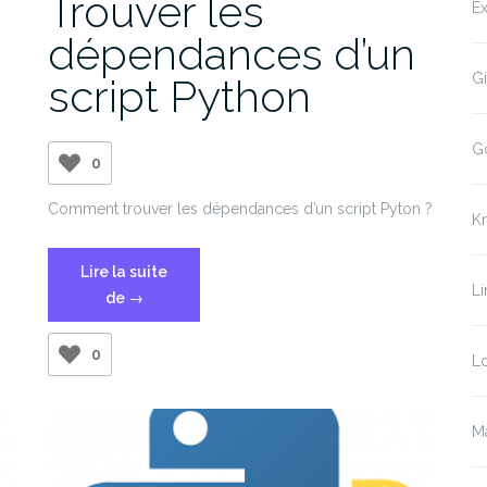
Trouver les
Ex
dépendances d’un
Gi
script Python
G
0
Comment trouver les dépendances d’un script Pyton ?
K
Lire la suite
Li
« Trouver
de
→
les
dépendances
0
Lo
d’un
script
Python »
Ma