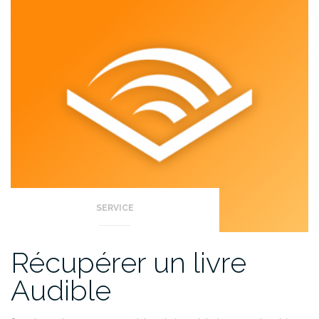
délais
audio
(Dell
XPS) »
SERVICE
Récupérer un livre
Audible