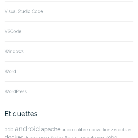
Visual Studio Code
VSCode
Windows
Word
WordPress
Étiquettes
android
apache
adb
audio
calibre
convertion
debian
css
docker
kobo
drivers
excel
firefox
flask
git
google