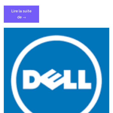
Lire la suite
« Commandes
de
→
Docker
de
base »