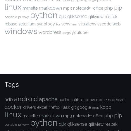
grep
linux
pip
markdown
php
manette
mp3
notepad++
office
python
qlik
qliksense
qlikview
realtek
portable
privoxy
rebase
selenium
synology
venv
virtualenv
vscode
web
tor
vim
windows
wordpress
youtube
xargs
Tags
android
apache
adb
audio
calibre
convertion
debian
css
docker
kobo
drivers
excel
firefox
flask
git
google
grep
linux
pip
markdown
php
manette
mp3
notepad++
office
python
qlik
qliksense
qlikview
realtek
portable
privoxy