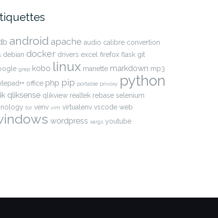
tiquettes
android
apache
db
audio
calibre
convertion
docker
debian
drivers
excel
firefox
flask
git
s
linux
kobo
markdown
oogle
manette
mp3
grep
python
pip
php
otepad++
office
portable
privoxy
ik
qliksense
qlikview
realtek
rebase
selenium
ynology
venv
virtualenv
vscode
web
tor
vim
windows
wordpress
youtube
xargs