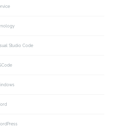
rvice
ynology
sual Studio Code
SCode
indows
ord
ordPress