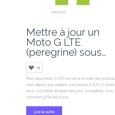
ANDROID
Mettre à jour un
Moto G LTE
(peregrine) sous…
+1
Mon vieux Moto G LTE me sert à écouter des podcast
mais depuis que certains sont passés à TLS 1.2 (voire
plus), son KitKat de base n’est plus compatible. Voici
comment je l’ai mis à jour…
Lire la suite