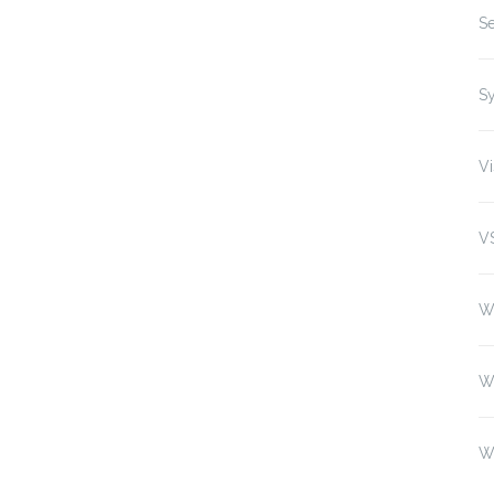
Se
S
Vi
V
W
W
W