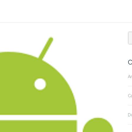
C
A
Ca
D