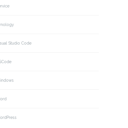
rvice
ynology
sual Studio Code
SCode
indows
ord
ordPress