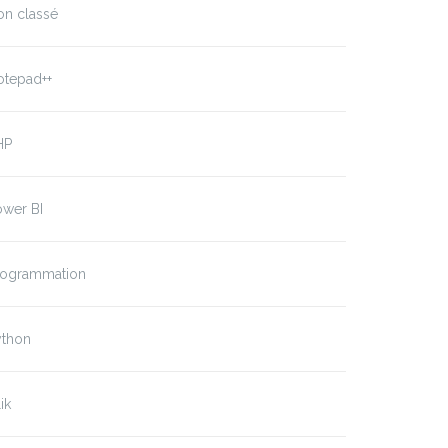
on classé
otepad++
HP
ower BI
rogrammation
ython
ik