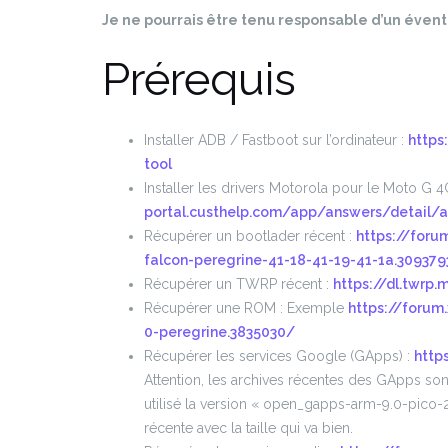
Je ne pourrais être tenu responsable d’un éven
Prérequis
Installer ADB / Fastboot sur l’ordinateur :
https
tool
Installer les drivers Motorola pour le Moto G 4G
portal.custhelp.com/app/answers/detail/
Récupérer un bootlader récent :
https://foru
falcon-peregrine-41-18-41-19-41-1a.309379
Récupérer un TWRP récent :
https://dl.twrp
Récupérer une ROM : Exemple
https://forum
0-peregrine.3835030/
Récupérer les services Google (GApps) :
http
Attention, les archives récentes des GApps sont 
utilisé la version « open_gapps-arm-9.0-pico-20
récente avec la taille qui va bien.