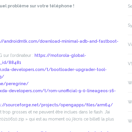
tuel problème sur votre téléphone !
Se
S
://androidmtk.com/download-minimal-adb-and-fastboot-
Vi
 sur l’ordinateur :
https://motorola-global-
a_id/88481
V
m.xda-developers.com/t/bootloader-upgrader-tool-
3/
W
.me/peregrine/
.xda-developers.com/t/rom-unofficial-9-0-lineageos-16-
W
s://sourceforge.net/projects/opengapps/files/arm64/
trop grosses et ne peuvent être inclues dans le flash. J’ai
210610.zip » qui est au moment où j’écris ce billet) la plus
W