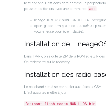
le téléphone, il est considéré comme un périphériqu
adb
pousser les fichiers avec une commande
.
lineage-16.0-20210806-UNOFFICIAL-peregrine
open_gapps-arm-9.0-pico-20210610.zip (attentio
volumineuse pour être installée).
Installation de LineageO
Dans TWRP, on ajoute le ZIP de la ROM et le ZIP des G
On redémarre sur le recovery.
Installation des radio ba
Le baseband sert à se connecter aux réseaux GSM.
Il faut aussi les mettre à jour :
fastboot flash modem NON-HLOS.bin