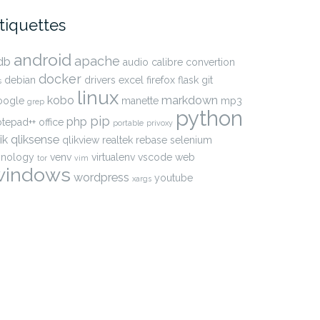
tiquettes
android
apache
db
audio
calibre
convertion
docker
debian
drivers
excel
firefox
flask
git
s
linux
kobo
markdown
oogle
manette
mp3
grep
python
pip
php
otepad++
office
portable
privoxy
ik
qliksense
qlikview
realtek
rebase
selenium
ynology
venv
virtualenv
vscode
web
tor
vim
windows
wordpress
youtube
xargs