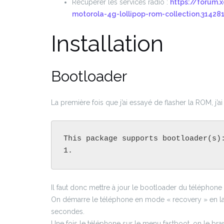
Récupérer les services radio :
https://forum.
motorola-4g-lollipop-rom-collection.31428
Installation
Bootloader
La première fois que j’ai essayé de flasher la ROM, j’ai 
This package supports bootloader(s)
1.
Il faut donc mettre à jour le bootloader du téléphon
On démarre le téléphone en mode « recovery » en l
secondes.
Une fois le téléphone sur le menu fastboot, on le branc