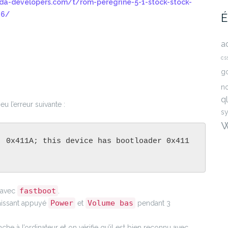
xda-developers.com/t/rom-peregrine-5-1-stock-stock-
16/
É
a
cs
g
n
ql
eu l’erreur suivante :
s
: 0x411A; this device has bootloader 0x411
fastboot
e avec
.
Power
Volume bas
aissant appuyé
et
pendant 3
he à l’ordinateur et on vérifie qu’il est bien reconnu avec