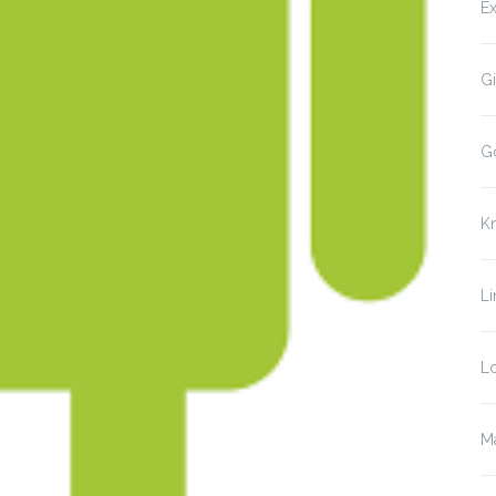
Ex
Gi
G
K
Li
Lo
Ma