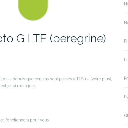
N
N
oto G LTE (peregrine)
P
P
P
mais depuis que certains sont passés à TLS 1.2 (voire plus),
t je l’ai mis à jour…
P
Ql
 ça fonctionnera pour vous.