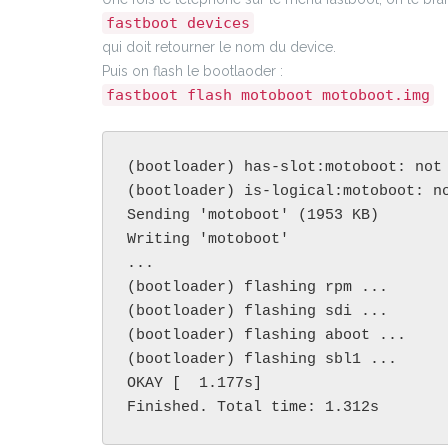
fastboot devices
qui doit retourner le nom du device.
Puis on flash le bootlaoder :
fastboot flash motoboot motoboot.img
(bootloader) has-slot:motoboot: not 
(bootloader) is-logical:motoboot: no
Sending 'motoboot' (1953 KB)        
Writing 'motoboot'                  
...

(bootloader) flashing rpm ...

(bootloader) flashing sdi ...

(bootloader) flashing aboot ...

(bootloader) flashing sbl1 ...

OKAY [  1.177s]

Finished. Total time: 1.312s