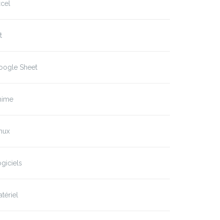
cel
t
oogle Sheet
nime
nux
giciels
tériel