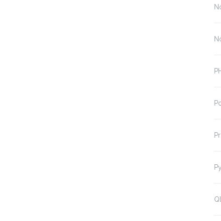
N
N
P
P
P
P
Ql