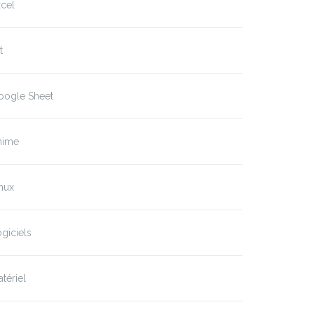
cel
t
oogle Sheet
nime
nux
giciels
tériel