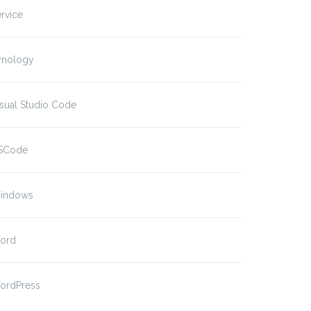
rvice
ynology
sual Studio Code
SCode
indows
ord
ordPress