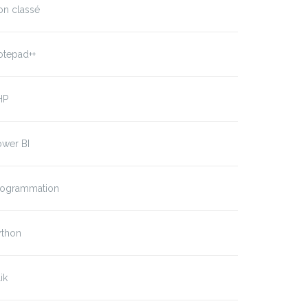
on classé
otepad++
HP
ower BI
rogrammation
ython
ik