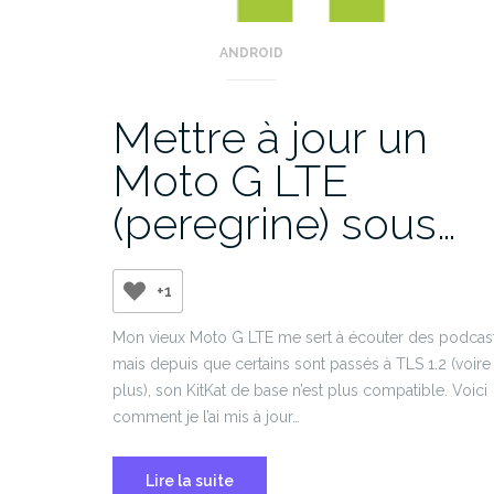
ANDROID
Mettre à jour un
Moto G LTE
(peregrine) sous…
+1
Mon vieux Moto G LTE me sert à écouter des podcast
mais depuis que certains sont passés à TLS 1.2 (voire
plus), son KitKat de base n’est plus compatible. Voici
comment je l’ai mis à jour…
Lire la suite