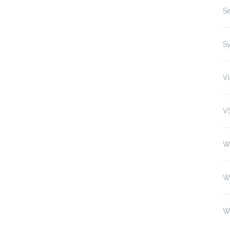
Se
S
Vi
V
W
W
W