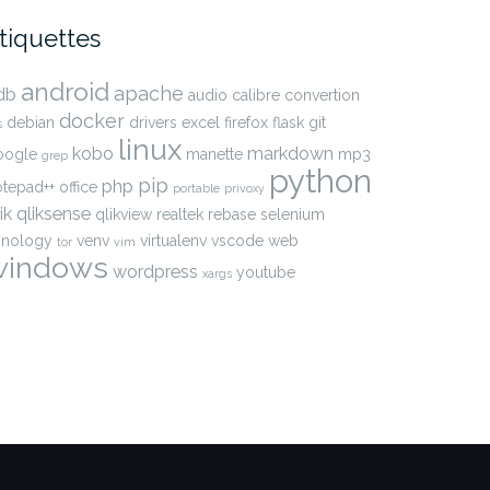
tiquettes
android
apache
db
audio
calibre
convertion
docker
debian
drivers
excel
firefox
flask
git
s
linux
kobo
markdown
oogle
manette
mp3
grep
python
pip
php
otepad++
office
portable
privoxy
ik
qliksense
qlikview
realtek
rebase
selenium
ynology
venv
virtualenv
vscode
web
tor
vim
windows
wordpress
youtube
xargs