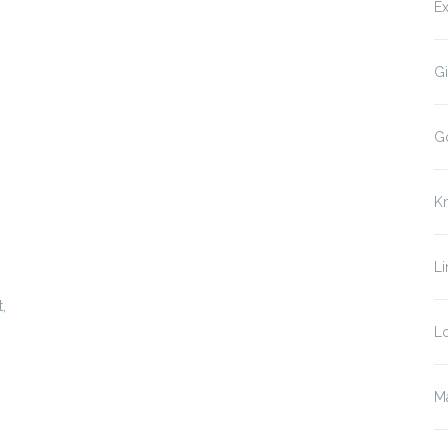
Ex
Gi
G
K
Li
,
Lo
Ma