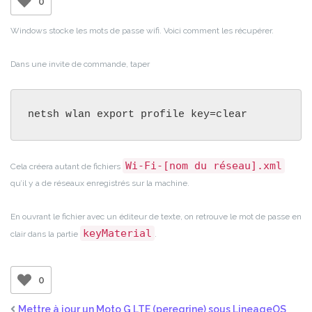
0
Windows stocke les mots de passe wifi. Voici comment les récupérer.
Dans une invite de commande, taper
netsh wlan export profile key=clear
Wi-Fi-[nom du réseau].xml
Cela créera autant de fichiers
qu’il y a de réseaux enregistrés sur la machine.
En ouvrant le fichier avec un éditeur de texte, on retrouve le mot de passe en
keyMaterial
clair dans la partie
.
0
Mettre à jour un Moto G LTE (peregrine) sous LineageOS