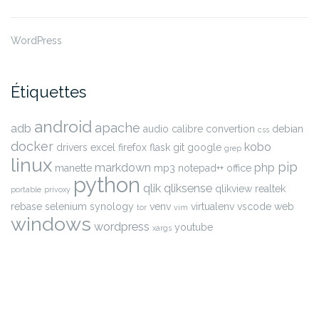
WordPress
Étiquettes
android
apache
adb
audio
calibre
convertion
debian
css
docker
kobo
drivers
excel
firefox
flask
git
google
grep
linux
pip
markdown
php
manette
mp3
notepad++
office
python
qlik
qliksense
qlikview
realtek
portable
privoxy
rebase
selenium
synology
venv
virtualenv
vscode
web
tor
vim
windows
wordpress
youtube
xargs