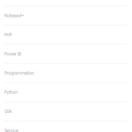
Notepad++
PHP
Power BI
Programmation
Python
Qlik
Service