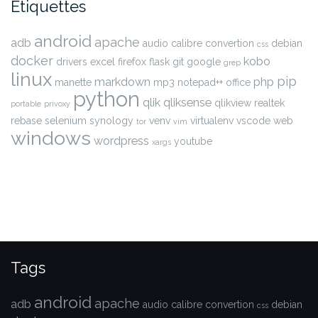
Étiquettes
android
apache
adb
audio
calibre
convertion
debian
css
docker
kobo
drivers
excel
firefox
flask
git
google
grep
linux
pip
markdown
php
manette
mp3
notepad++
office
python
qlik
qliksense
qlikview
realtek
portable
privoxy
rebase
selenium
synology
venv
virtualenv
vscode
web
tor
vim
windows
wordpress
youtube
xargs
Tags
android
apache
adb
audio
calibre
convertion
debian
css