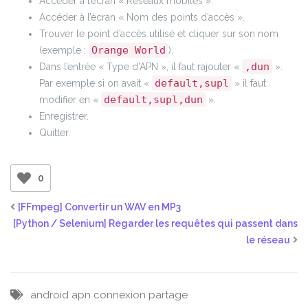
Accéder à l’écran « Réseaux mobiles ».
Accéder à l’écran « Nom des points d’accès ».
Trouver le point d’accès utilisé et cliquer sur son nom
Orange World
(exemple :
).
,dun
Dans l’entrée « Type d’APN », il faut rajouter «
».
default,supl
Par exemple si on avait «
» il faut
default,supl,dun
modifier en «
».
Enregistrer.
Quitter.
0
[FFmpeg] Convertir un WAV en MP3
[Python / Selenium] Regarder les requêtes qui passent dans
le réseau
android
apn
connexion
partage