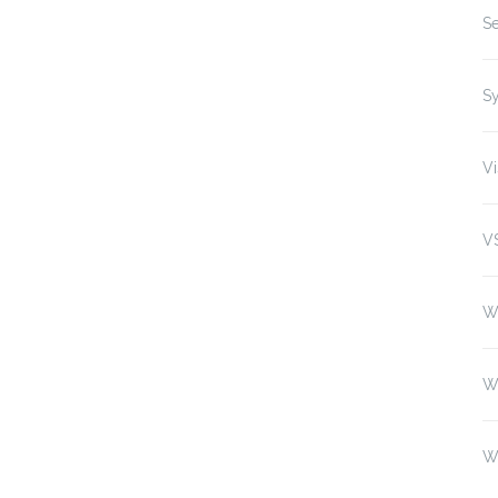
Se
S
Vi
V
W
W
W