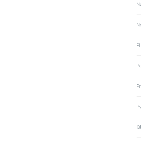
N
N
P
P
P
P
Ql