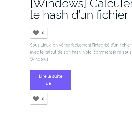
[Windows] Calcule
le hash d’un fichier
0
Sous Linux, on vérifie facilement l’intégrité d’un fichier
avec le calcul de son hash. Voici comment faire sous
Windows.
Lire la suite
« [Windows]
de
→
Calculer
le
0
hash
d’un
fichier »