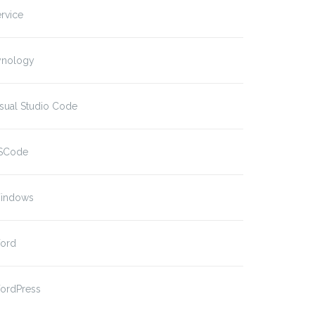
rvice
ynology
sual Studio Code
SCode
indows
ord
ordPress