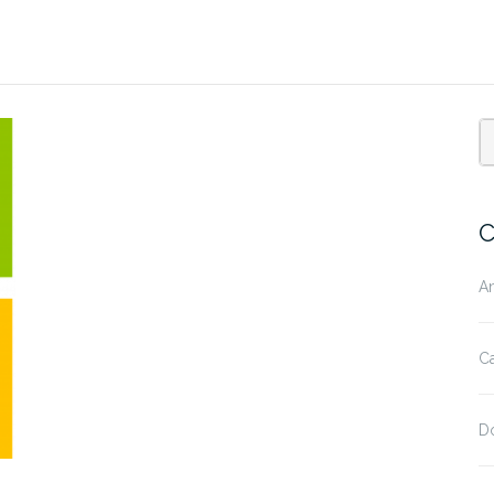
C
A
Ca
D