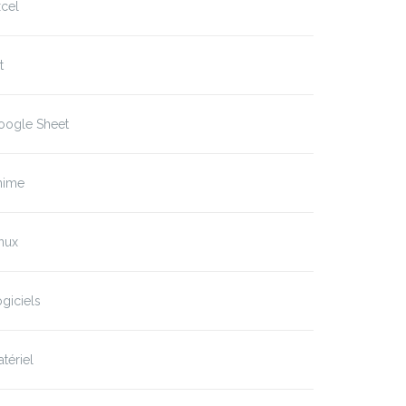
cel
t
oogle Sheet
nime
nux
giciels
tériel