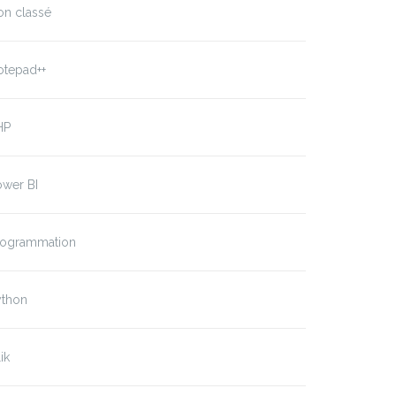
on classé
otepad++
HP
ower BI
rogrammation
ython
ik