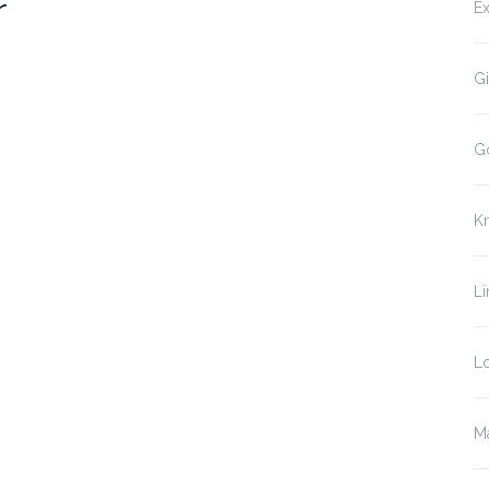
r
Ex
Gi
G
K
Li
Lo
Ma