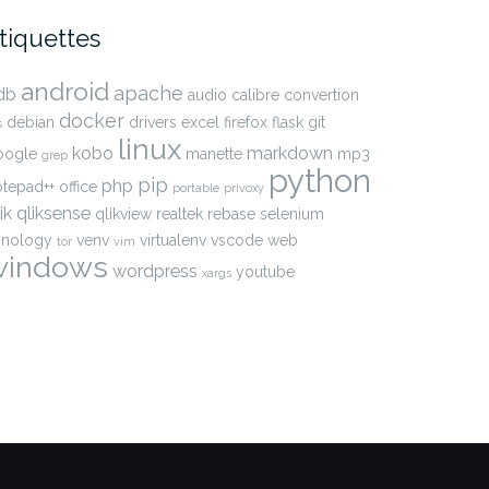
tiquettes
android
apache
db
audio
calibre
convertion
docker
debian
drivers
excel
firefox
flask
git
s
linux
kobo
markdown
oogle
manette
mp3
grep
python
pip
php
otepad++
office
portable
privoxy
ik
qliksense
qlikview
realtek
rebase
selenium
ynology
venv
virtualenv
vscode
web
tor
vim
windows
wordpress
youtube
xargs