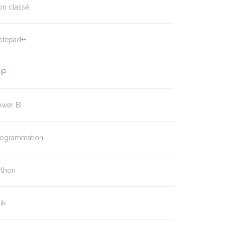
on classé
otepad++
HP
ower BI
rogrammation
ython
ik