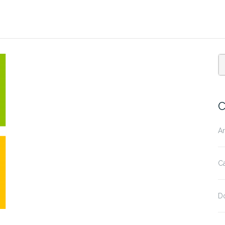
C
A
Ca
D