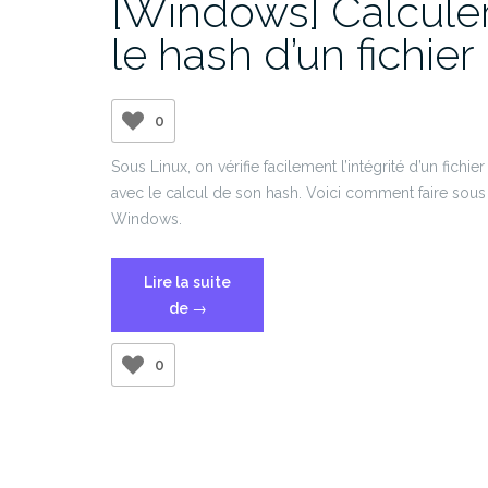
[Windows] Calcule
le hash d’un fichier
0
Sous Linux, on vérifie facilement l’intégrité d’un fichier
avec le calcul de son hash. Voici comment faire sous
Windows.
Lire la suite
« [Windows]
de
→
Calculer
le
0
hash
d’un
fichier »