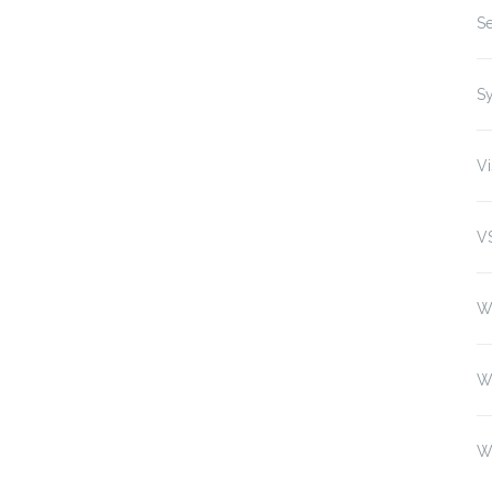
Se
S
Vi
V
W
W
W