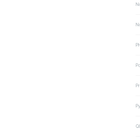
N
N
P
P
P
P
Ql