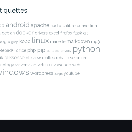
tiquettes
android
apache
db
audio
calibre
convertion
docker
debian
drivers
excel
firefox
flask
git
s
linux
kobo
markdown
oogle
manette
mp3
grep
python
pip
php
otepad++
office
portable
privoxy
ik
qliksense
qlikview
realtek
rebase
selenium
ynology
venv
virtualenv
vscode
web
tor
vim
windows
wordpress
youtube
xargs