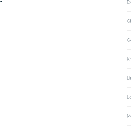
r
Ex
Gi
G
K
Li
Lo
Ma