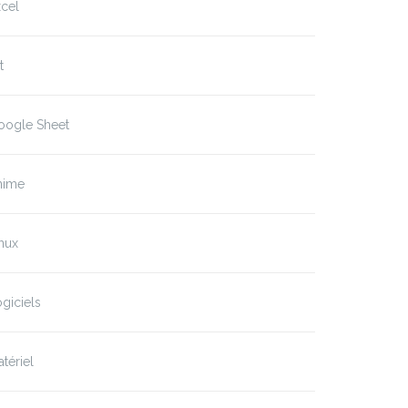
cel
t
oogle Sheet
nime
nux
giciels
tériel