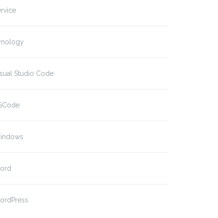
rvice
ynology
sual Studio Code
SCode
indows
ord
ordPress