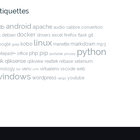
tiquettes
android
apache
db
audio
calibre
convertion
docker
debian
drivers
excel
firefox
flask
git
s
linux
kobo
markdown
oogle
manette
mp3
grep
python
pip
php
otepad++
office
portable
privoxy
ik
qliksense
qlikview
realtek
rebase
selenium
ynology
venv
virtualenv
vscode
web
tor
vim
windows
wordpress
youtube
xargs