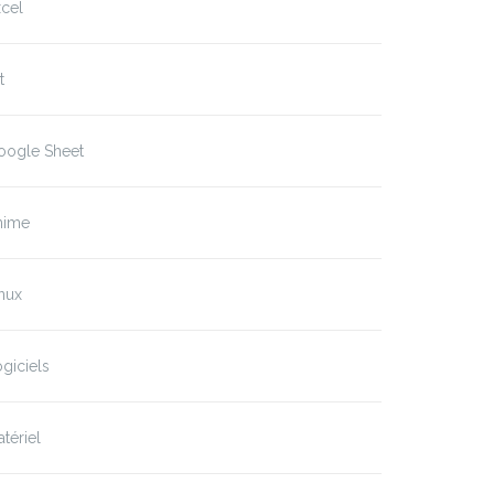
cel
t
oogle Sheet
nime
nux
giciels
tériel