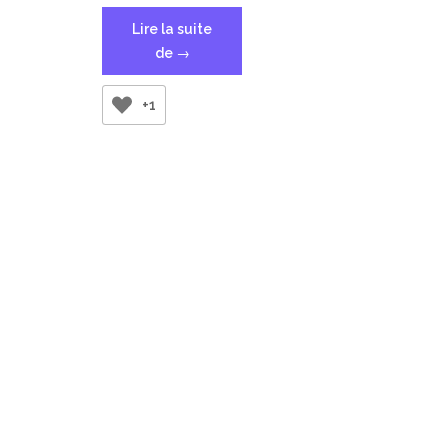
Lire la suite
« [FFmpeg]
de
→
Convertir
un
+1
WAV
en
MP3 »