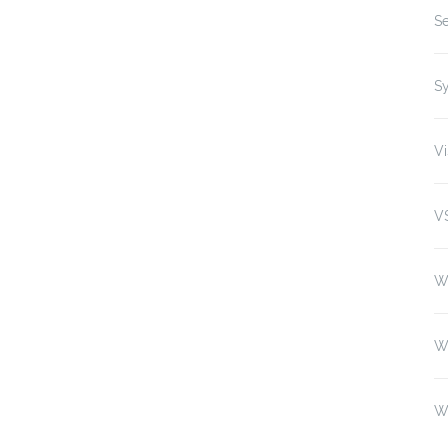
Se
S
Vi
V
W
W
W