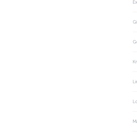
Ex
Gi
G
K
Li
Lo
Ma