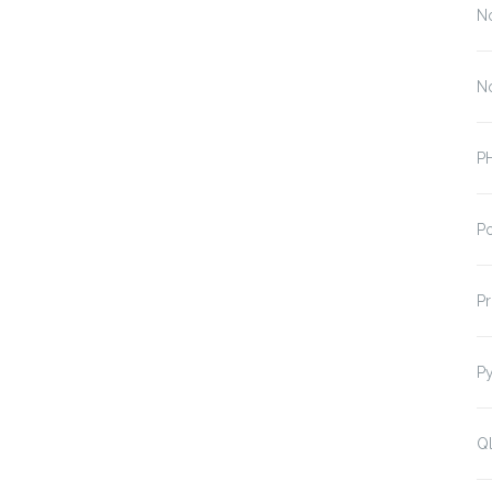
N
N
P
P
P
P
Ql