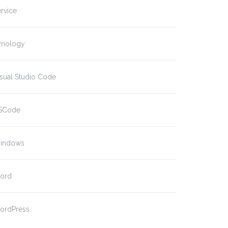
rvice
ynology
sual Studio Code
SCode
indows
ord
ordPress