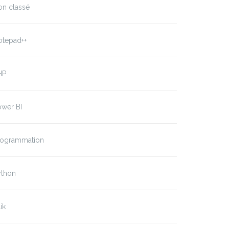
on classé
otepad++
HP
ower BI
rogrammation
ython
ik